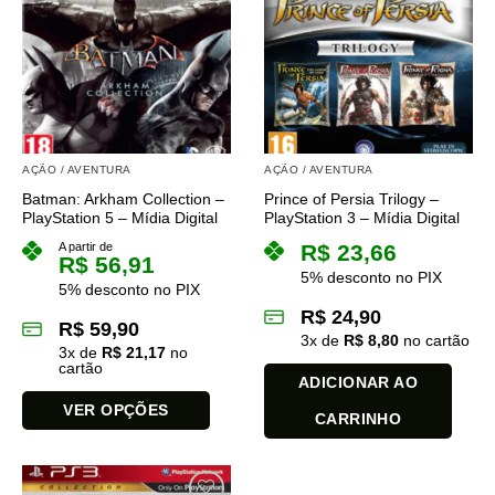
variantes.
variantes.
As
As
opções
opções
podem
podem
ser
ser
escolhidas
escolhidas
na
na
página
AÇÃO / AVENTURA
AÇÃO / AVENTURA
página
do
Batman: Arkham Collection –
Prince of Persia Trilogy –
do
produto
PlayStation 5 – Mídia Digital
PlayStation 3 – Mídia Digital
produto
A partir de
R$
23,66
R$
56,91
5% desconto no PIX
5% desconto no PIX
R$
24,90
R$
59,90
3
x de
R$
8,80
no cartão
3
x de
R$
21,17
no
cartão
ADICIONAR AO
VER OPÇÕES
CARRINHO
Este
produto
tem