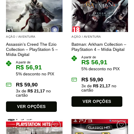
podem
ser
escolhidas
na
página
do
AÇÃO / AVENTURA
AÇÃO / AVENTURA
produto
Assassin’s Creed The Ezio
Batman: Arkham Collection –
Collection – PlayStation 5 –
PlayStation 4 – Mídia Digital
Mídia Digital
A partir de
R$
56,91
A partir de
R$
56,91
5% desconto no PIX
5% desconto no PIX
R$
59,90
R$
59,90
3
x de
R$
21,17
no
cartão
3
x de
R$
21,17
no
cartão
VER OPÇÕES
VER OPÇÕES
Este
Este
produto
produto
tem
tem
várias
várias