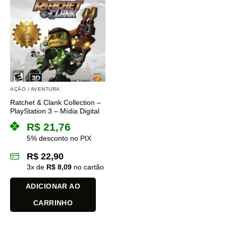
várias
variantes.
As
opções
podem
ser
escolhidas
na
AÇÃO / AVENTURA
página
do
Ratchet & Clank Collection –
PlayStation 3 – Mídia Digital
produto
R$
21,76
5% desconto no PIX
R$
22,90
3
x de
R$
8,09
no cartão
ADICIONAR AO
CARRINHO