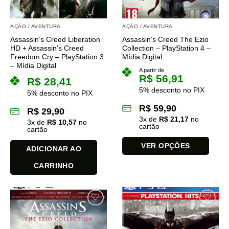
AÇÃO / AVENTURA
AÇÃO / AVENTURA
Assassin’s Creed Liberation
Assassin’s Creed The Ezio
HD + Assassin’s Creed
Collection – PlayStation 4 –
Freedom Cry – PlayStation 3
Mídia Digital
– Mídia Digital
A partir de
R$
56,91
R$
28,41
5% desconto no PIX
5% desconto no PIX
R$
59,90
R$
29,90
3
x de
R$
21,17
no
3
x de
R$
10,57
no
cartão
cartão
VER OPÇÕES
ADICIONAR AO
Este
CARRINHO
produto
tem
várias
variantes.
As
opções