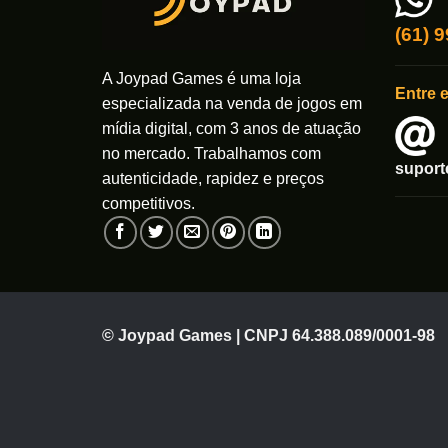
podem
escolhidas
ser
(61) 
na
escolhi
página
na
A Joypad Games é uma loja
do
Entre 
página
especializada na venda de jogos em
produto
do
mídia digital, com 3 anos de atuação
produto
no mercado. Trabalhamos com
supor
autenticidade, rapidez e preços
competitivos.
© Joypad Games | CNPJ 64.388.089/0001-98