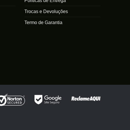
Políticas de Entrega
ser
escolhidas
escolhidas
na
Trocas e Devoluções
na
página
Termo de Garantia
página
do
do
produto
produto