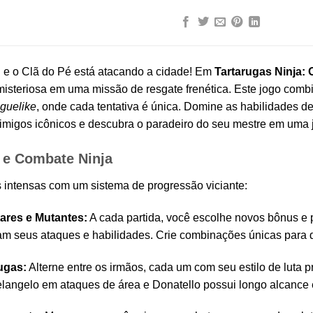
 e o Clã do Pé está atacando a cidade! Em
Tartarugas Ninja: 
steriosa em uma missão de resgate frenética. Este jogo combi
oguelike
, onde cada tentativa é única. Domine as habilidades d
nimigos icônicos e descubra o paradeiro do seu mestre em uma j
 e Combate Ninja
s intensas com um sistema de progressão viciante:
ares e Mutantes:
A cada partida, você escolhe novos bônus e p
am seus ataques e habilidades. Crie combinações únicas para 
ugas:
Alterne entre os irmãos, cada um com seu estilo de luta 
helangelo em ataques de área e Donatello possui longo alcance 