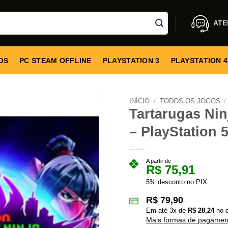
ATE
OS
PC STEAM OFFLINE
PLAYSTATION 3
PLAYSTATION 4
INÍCIO
/
TODOS OS JOGOS
/
Tartarugas Nin
– PlayStation 5
A partir de
R$
75,91
5% desconto no PIX
R$
79,90
Em até
3
x de
R$
28,24
no c
Mais formas de pagamen