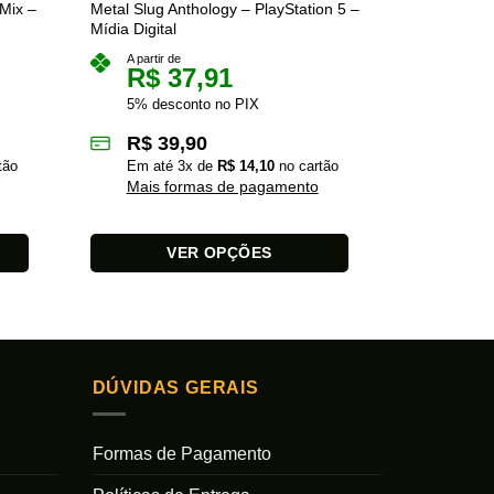
Mix –
Metal Slug Anthology – PlayStation 5 –
Need for Sp
Mídia Digital
(Rivals + 2
5 – Mídia Di
A partir de
R$
37,91
A partir 
R$
5% desconto no PIX
5% des
R$
39,90
R$
1
tão
Em até
3
x de
R$
14,10
no cartão
Mais formas de pagamento
Em at
Mais 
VER OPÇÕES
Este
Este
produto
produto
tem
tem
várias
várias
variantes.
DÚVIDAS GERAIS
variantes.
As
As
opções
Formas de Pagamento
opções
podem
podem
ser