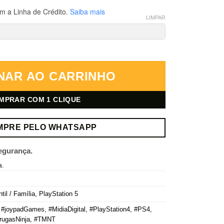
m a Linha de Crédito.
Saiba mais
LIMPAR
Splinter – PlayStation 5 – Mídia Digital quantidade
NAR AO CARRINHO
MPRAR COM 1 CLIQUE
MPRE PELO WHATSAPP
egurança.
a.
ntil / Família
,
PlayStation 5
,
#joypadGames
,
#MidiaDigital
,
#PlayStation4
,
#PS4
,
rugasNinja
,
#TMNT