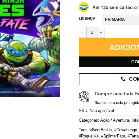
Até 12x sem cartão
co
LICENÇA
Tartarugas Ninja: O Destino de 
ADICIO
CO
CO
Compre com toda S
Sua compra está protegid
SKU:
Não aplicável
Categorias:
Ação / Aventura
,
Infa
Tags:
#BeatEmUp
,
#Cowabunga
#Roguelike
,
#SplinterFate
,
#Tarta