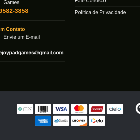
Fale Conosco
Games
escolhidas
99582-3858
na
Política de Privacidade
das
página
do
em Contato
produto
Envie um E-mail
tejoypadgames@gmail.com