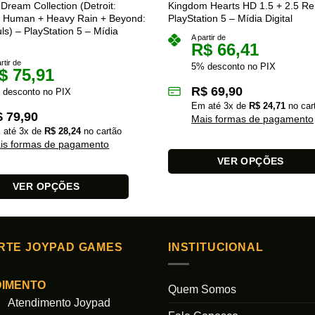
Dream Collection (Detroit:
Kingdom Hearts HD 1.5 + 2.5 Re
 Human + Heavy Rain + Beyond:
PlayStation 5 – Mídia Digital
ls) – PlayStation 5 – Mídia
A partir de
R$
66,41
rtir de
5% desconto no PIX
$
75,91
R$
69,90
 desconto no PIX
Em até
3
x de
R$
24,71
no car
$
79,90
Mais formas de pagamento
 até
3
x de
R$
28,24
no cartão
is formas de pagamento
VER OPÇÕES
Este
VER OPÇÕES
produto
tem
várias
variantes.
RTE JOYPAD GAMES
INSTITUCIONAL
As
s.
opções
DIMENTO
Quem Somos
podem
Atendimento Joypad
ser