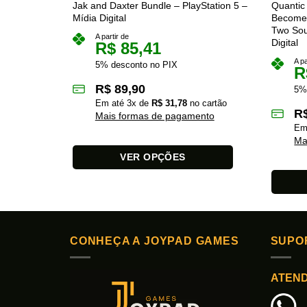
Jak and Daxter Bundle – PlayStation 5 –
Quantic 
Mídia Digital
Become
Two Sou
A partir de
Digital
R$
85,41
A pa
5% desconto no PIX
R
R$
89,90
5%
Em até
3
x de
R$
31,78
no cartão
R
Mais formas de pagamento
Em
Ma
VER OPÇÕES
Este
produto
Este
tem
produto
várias
tem
variantes.
CONHEÇA A JOYPAD GAMES
SUPO
várias
As
variante
opções
ATEN
As
podem
opções
ser