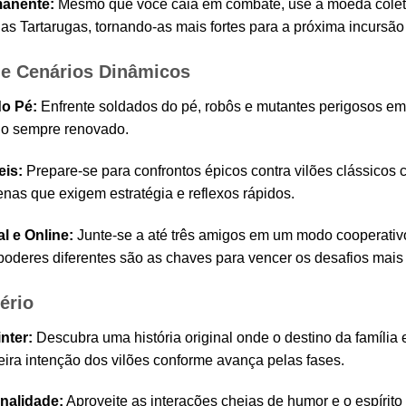
anente:
Mesmo que você caia em combate, use a moeda colet
das Tartarugas, tornando-as mais fortes para a próxima incursão 
 e Cenários Dinâmicos
do Pé:
Enfrente soldados do pé, robôs e mutantes perigosos em
io sempre renovado.
is:
Prepare-se para confrontos épicos contra vilões clássicos
nas que exigem estratégia e reflexos rápidos.
l e Online:
Junte-se a até três amigos em um modo cooperativo
oderes diferentes são as chaves para vencer os desafios mais d
ério
nter:
Descubra uma história original onde o destino da família
eira intenção dos vilões conforme avança pelas fases.
nalidade:
Aproveite as interações cheias de humor e o espírito