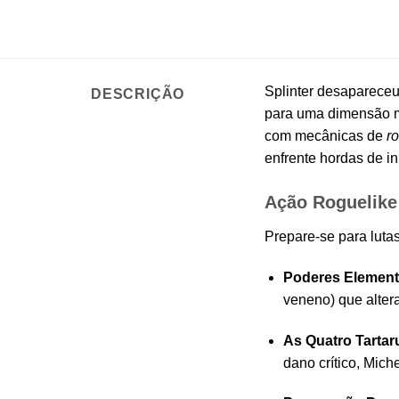
Splinter desapareceu
DESCRIÇÃO
para uma dimensão mi
com mecânicas de
r
enfrente hordas de i
Ação Roguelike
Prepare-se para luta
Poderes Element
veneno) que alter
As Quatro Tartar
dano crítico, Mic