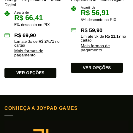
Digital
A partir de
R$
56,91
A partir de
R$
66,41
5% desconto no PIX
5% desconto no PIX
R$
59,90
R$
69,90
Em até
3
x de
R$
21,17
no
cartão
Em até
3
x de
R$
24,71
no
cartão
Mais formas de
pagamento
Mais formas de
pagamento
VER OPÇÕES
VER OPÇÕES
Este
Este
produto
produto
tem
tem
várias
várias
variantes.
variantes.
As
CONHEÇA A JOYPAD GAMES
As
opções
opções
podem
podem
ser
ser
escolhidas