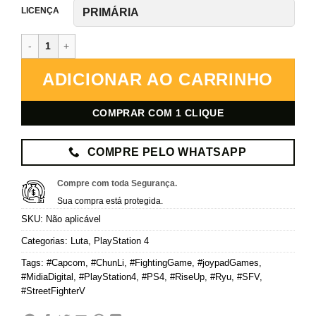
LICENÇA
Street Fighter V (Street Fighter 5) – PlayStation 4 – Mídia Digital q
ADICIONAR AO CARRINHO
COMPRAR COM 1 CLIQUE
COMPRE PELO WHATSAPP
Compre com toda Segurança.
Sua compra está protegida.
SKU:
Não aplicável
Categorias:
Luta
,
PlayStation 4
Tags:
#Capcom
,
#ChunLi
,
#FightingGame
,
#joypadGames
,
#MidiaDigital
,
#PlayStation4
,
#PS4
,
#RiseUp
,
#Ryu
,
#SFV
,
#StreetFighterV