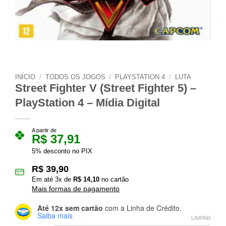
INÍCIO
/
TODOS OS JOGOS
/
PLAYSTATION 4
/
LUTA
Street Fighter V (Street Fighter 5) –
PlayStation 4 – Mídia Digital
A partir de
R$
37,91
5% desconto no PIX
R$
39,90
Em até
3
x de
R$
14,10
no cartão
Mais formas de pagamento
Até 12x sem cartão
com a Linha de Crédito.
Saiba mais
LIMPAR