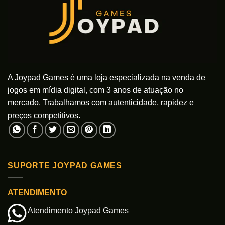
escolhidas
na
na
página
página
do
do
produto
produto
A Joypad Games é uma loja especializada na venda de
jogos em mídia digital, com 3 anos de atuação no
mercado. Trabalhamos com autenticidade, rapidez e
preços competitivos.
SUPORTE JOYPAD GAMES
ATENDIMENTO
Atendimento Joypad Games