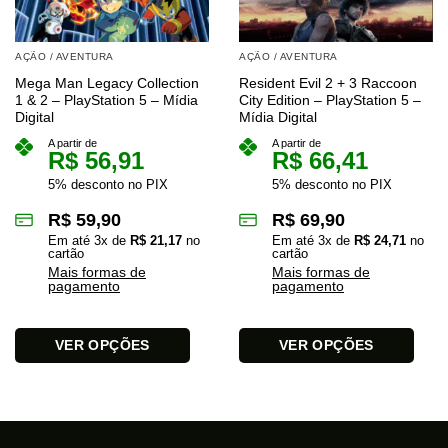
AÇÃO / AVENTURA
AÇÃO / AVENTURA
Mega Man Legacy Collection
Resident Evil 2 + 3 Raccoon
1 & 2 – PlayStation 5 – Mídia
City Edition – PlayStation 5 –
Digital
Mídia Digital
A partir de
A partir de
R$
56,91
R$
66,41
5% desconto no PIX
5% desconto no PIX
R$
59,90
R$
69,90
Em até
3
x de
R$
21,17
no
Em até
3
x de
R$
24,71
no
cartão
cartão
Mais formas de
Mais formas de
pagamento
pagamento
VER OPÇÕES
VER OPÇÕES
Este
Este
produto
produto
tem
tem
várias
várias