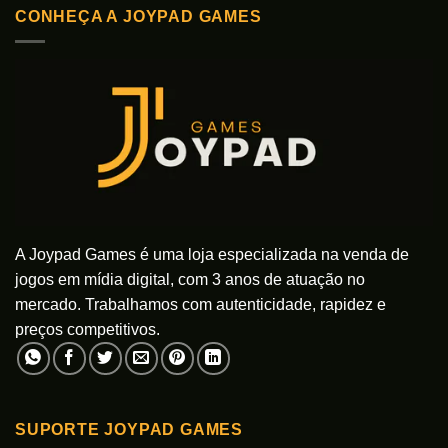
variantes.
variantes.
CONHEÇA A JOYPAD GAMES
As
As
opções
opções
podem
podem
ser
ser
escolhidas
escolhidas
na
na
página
página
do
do
produto
produto
A Joypad Games é uma loja especializada na venda de
jogos em mídia digital, com 3 anos de atuação no
mercado. Trabalhamos com autenticidade, rapidez e
preços competitivos.
SUPORTE JOYPAD GAMES