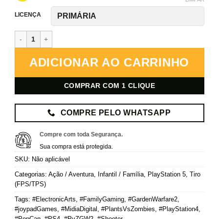
LICENÇA
Plants vs. Zombies Garden Warfare 2 – PlayStation 5 – Mídia Digita
ADICIONAR AO CARRINHO
COMPRAR COM 1 CLIQUE
COMPRE PELO WHATSAPP
Compre com toda Segurança.
Sua compra está protegida.
SKU:
Não aplicável
Categorias:
Ação / Aventura
,
Infantil / Família
,
PlayStation 5
,
Tiro
(FPS/TPS)
Tags:
#ElectronicArts
,
#FamilyGaming
,
#GardenWarfare2
,
#joypadGames
,
#MidiaDigital
,
#PlantsVsZombies
,
#PlayStation4
,
#PopCap
,
#PS4
,
#PvZGW2
,
#Shooter