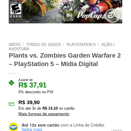
INÍCIO
/
TODOS OS JOGOS
/
PLAYSTATION 5
/
AÇÃO /
AVENTURA
Plants vs. Zombies Garden Warfare 2
– PlayStation 5 – Mídia Digital
A partir de
R$
37,91
5% desconto no PIX
R$
39,90
Em até
3
x de
R$
14,10
no cartão
Mais formas de pagamento
Até 12x sem cartão
com a Linha de Crédito.
Saiba mais
LIMPAR