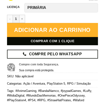
LICENÇA
One Piece Odyssey – PlayStation 5 – Mídia Digital quantidade
ADICIONAR AO CARRINHO
COMPRAR COM 1 CLIQUE
COMPRE PELO WHATSAPP
Compre com toda Segurança.
Sua compra está protegida.
SKU:
Não aplicável
Categorias:
Ação / Aventura
,
PlayStation 5
,
RPG / Simulação
Tags:
#AnimeGaming
,
#BandaiNamco
,
#joypadGames
,
#Luffy
,
#MidiaDigital
,
#MundoDasMemorias
,
#OnePieceOdyssey
,
#PlayStation4
,
#PS4
,
#RPG
,
#StrawHatPirates
,
#Waford