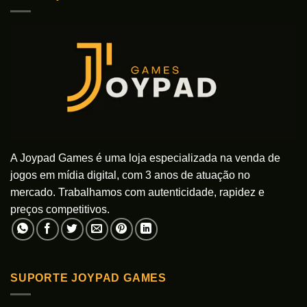
As
As
opções
opções
podem
podem
ser
ser
escolhidas
escolhidas
na
na
página
página
do
do
produto
produto
A Joypad Games é uma loja especializada na venda de
jogos em mídia digital, com 3 anos de atuação no
mercado. Trabalhamos com autenticidade, rapidez e
preços competitivos.
SUPORTE JOYPAD GAMES