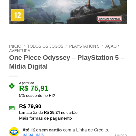
INÍCIO
/
TODOS OS JOGOS
/
PLAYSTATION 5
/
AÇÃO /
AVENTURA
One Piece Odyssey – PlayStation 5 –
Mídia Digital
A partir de
R$
75,91
5% desconto no PIX
R$
79,90
Em até
3
x de
R$
28,24
no cartão
Mais formas de pagamento
Até 12x sem cartão
com a Linha de Crédito.
Saiba mais
LIMPAR