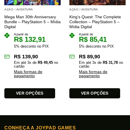
AÇÃO / AVENTURA
AÇÃO / AVENTURA
Mega Man 30th Anniversary
King’s Quest: The Complete
Bundle – PlayStation 5 – Mídia
Collection – PlayStation 5 –
Digital
Mídia Digital
A partir de
A partir de
R$
132,91
R$
85,41
5% desconto no PIX
5% desconto no PIX
R$
139,90
R$
89,90
Em até
3
x de
R$
49,45
no
Em até
3
x de
R$
31,78
no
cartão
cartão
Mais formas de
Mais formas de
pagamento
pagamento
VER OPÇÕES
VER OPÇÕES
Este
Este
produto
produto
tem
tem
várias
várias
variantes.
variantes.
CONHEÇA A JOYPAD GAMES