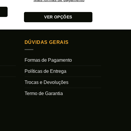
VER OPÇÕES
Este
Este
produto
produto
tem
tem
várias
DÚVIDAS GERAIS
várias
variantes.
variantes.
As
As
Formas de Pagamento
opções
opções
podem
Políticas de Entrega
podem
ser
ser
escolhidas
Trocas e Devoluções
escolhidas
na
na
Termo de Garantia
página
página
do
do
produto
produto