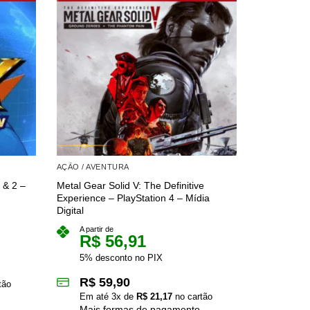
AÇÃO / AVENTURA
AÇÃO / AVE
 & 2 –
Metal Gear Solid V: The Definitive
Jak and Dax
Experience – PlayStation 4 – Mídia
Mídia Digita
Digital
A partir 
R$
A partir de
R$
56,91
5% des
5% desconto no PIX
R$
8
R$
59,90
tão
Em at
Em até
3
x de
R$
21,17
no cartão
Mais 
Mais formas de pagamento