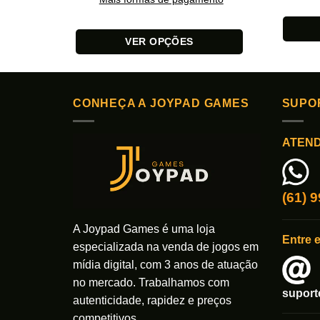
VER OPÇÕES
Este
Este
produto
produto
tem
tem
várias
CONHEÇA A JOYPAD GAMES
SUPO
várias
variante
variantes.
As
ATEN
As
opções
opções
podem
podem
ser
ser
(61) 
escolhi
escolhidas
na
na
A Joypad Games é uma loja
página
Entre 
página
do
especializada na venda de jogos em
do
produto
mídia digital, com 3 anos de atuação
produto
no mercado. Trabalhamos com
supor
autenticidade, rapidez e preços
competitivos.