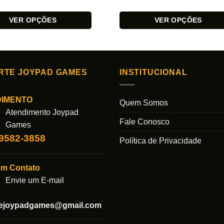
VER OPÇÕES
VER OPÇÕES
Este
produto
tem
várias
RTE JOYPAD GAMES
INSTITUCIONAL
s.
variantes.
As
DIMENTO
Quem Somos
opções
Atendimento Joypad
podem
Fale Conosco
Games
ser
99582-3858
das
escolhidas
Política de Privacidade
na
página
em Contato
do
Envie um E-mail
produto
tejoypadgames@gmail.com