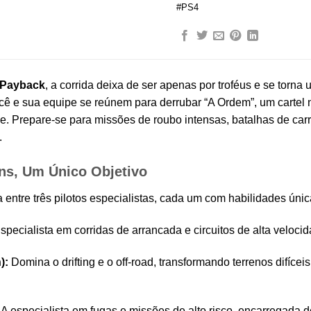
#PS4
 Payback
, a corrida deixa de ser apenas por troféus e se tor
ocê e sua equipe se reúnem para derrubar “A Ordem”, um cartel n
ade. Prepare-se para missões de roubo intensas, batalhas de c
.
ns, Um Único Objetivo
a entre três pilotos especialistas, cada um com habilidades únic
pecialista em corridas de arrancada e circuitos de alta velocid
):
Domina o drifting e o off-road, transformando terrenos difíc
A especialista em fugas e missões de alto risco, encarregada d