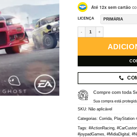
Até 12x sem cartão
co
LICENÇA
Need for Speed Payback – PlayS
ADICIO
CO
CO
Compre com toda S
Sua compra está protegid
SKU:
Não aplicável
Categorias:
Corrida
,
PlayStation 
Tags:
#ActionRacing
,
#CarCustom
#joypadGames
,
#MidiaDigital
,
#N