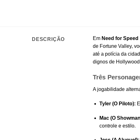
Em
Need for Speed
DESCRIÇÃO
de Fortune Valley, v
até a polícia da cid
dignos de Hollywood
Três Personage
A jogabilidade altern
Tyler (O Piloto):
Es
Mac (O Showman
controle e estilo.
Jess (A Aluguel):