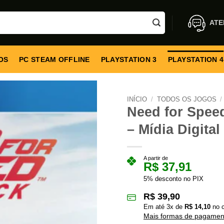
ATE
OS
PC STEAM OFFLINE
PLAYSTATION 3
PLAYSTATION 4
INÍCIO
/
TODOS OS JOGOS
/
Need for Speed
– Mídia Digital
A partir de
R$
37,91
5% desconto no PIX
R$
39,90
Em até
3
x de
R$
14,10
no c
Mais formas de pagamen