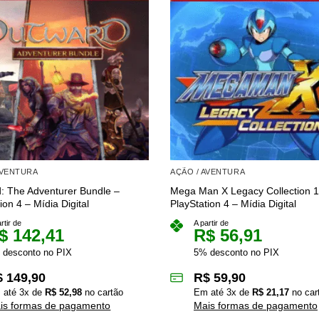
AVENTURA
AÇÃO / AVENTURA
: The Adventurer Bundle –
Mega Man X Legacy Collection 1
ion 4 – Mídia Digital
PlayStation 4 – Mídia Digital
rtir de
A partir de
$
142,41
R$
56,91
 desconto no PIX
5% desconto no PIX
$
149,90
R$
59,90
 até
3
x de
R$
52,98
no cartão
Em até
3
x de
R$
21,17
no car
is formas de pagamento
Mais formas de pagamento