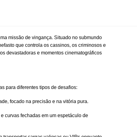
na uma missão de vingança. Situado no submundo
efasto que controla os cassinos, os criminosos e
arros devastadoras e momentos cinematográficos
as para diferentes tipos de desafios:
ade, focado na precisão e na vitória pura.
eis e curvas fechadas em um espetáculo de
e transportar cargas valiosas ou VIPs enquanto