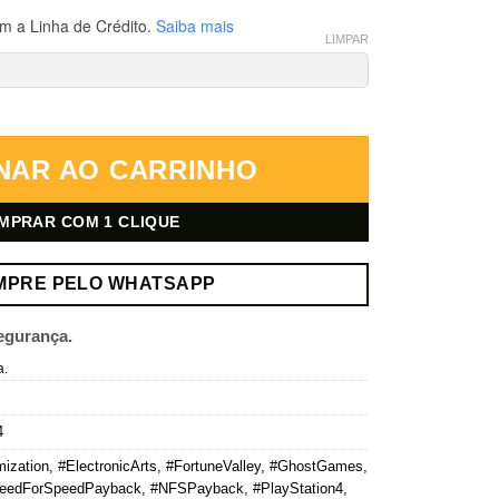
m a Linha de Crédito.
Saiba mais
LIMPAR
tation 4 – Mídia Digital quantidade
NAR AO CARRINHO
MPRAR COM 1 CLIQUE
MPRE PELO WHATSAPP
egurança.
a.
4
ization
,
#ElectronicArts
,
#FortuneValley
,
#GhostGames
,
eedForSpeedPayback
,
#NFSPayback
,
#PlayStation4
,