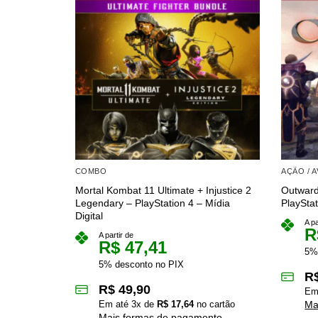
COMBO
AÇÃO / 
Mortal Kombat 11 Ultimate + Injustice 2
Outward
Legendary – PlayStation 4 – Mídia
PlayStat
Digital
A pa
R
A partir de
R$
47,41
5%
5% desconto no PIX
R
R$
49,90
Em
Em até
3
x de
R$
17,64
no cartão
Ma
Mais formas de pagamento