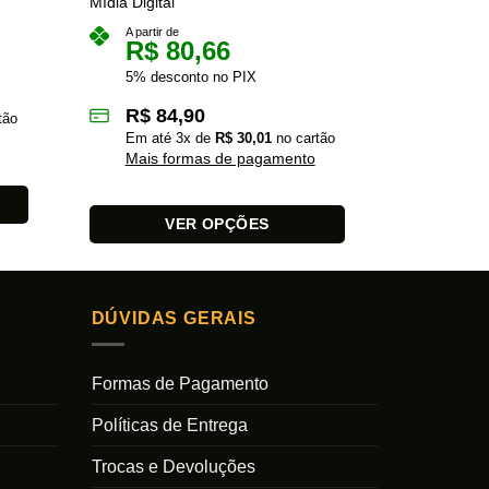
Mídia Digital
A partir 
R$
A partir de
R$
80,66
5% des
5% desconto no PIX
R$
1
R$
84,90
tão
Em at
Em até
3
x de
R$
30,01
no cartão
Mais 
Mais formas de pagamento
VER OPÇÕES
Este
Este
produto
produto
tem
tem
várias
DÚVIDAS GERAIS
várias
variantes.
variantes.
As
As
Formas de Pagamento
opções
opções
podem
Políticas de Entrega
podem
ser
ser
escolhidas
Trocas e Devoluções
escolhidas
na