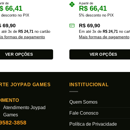
rtir de
A partir de
$
66,41
R$
66,41
 desconto no PIX
5% desconto no PIX
$
69,90
R$
69,90
 até
3
x de
R$
24,71
no cartão
Em até
3
x de
R$
24,71
no car
is formas de pagamento
Mais formas de pagamento
VER OPÇÕES
VER OPÇÕES
Este
produto
tem
várias
RTE JOYPAD GAMES
INSTITUCIONAL
s.
variantes.
As
DIMENTO
Quem Somos
opções
Atendimento Joypad
podem
Fale Conosco
Games
ser
99582-3858
das
escolhidas
Política de Privacidade
na