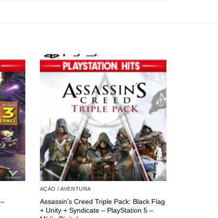
AÇÃO / AVENTURA
AÇÃO / AVE
 –
Assassin’s Creed Triple Pack: Black Flag
Ninja Gaide
+ Unity + Syndicate – PlayStation 5 –
PlayStation 