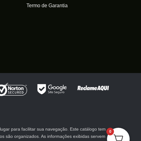
na
Termo de Garantia
página
página
do
do
produto
produto
gar para facilitar sua navegação. Este catálogo tem
0
utos são organizados. As informações exibidas servem