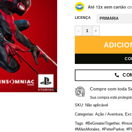
Até 12x sem cartão
co
LICENÇA
Marvel's Spider-Man 2 – PlaySta
ADICIO
CO
CO
Compre com toda S
Sua compra está protegid
SKU:
Não aplicável
Categorias:
Ação / Aventura
,
Exc
Tags:
#BeGreaterTogether
,
#Ins
#MilesMorales
,
#PeterParker
,
#Pl