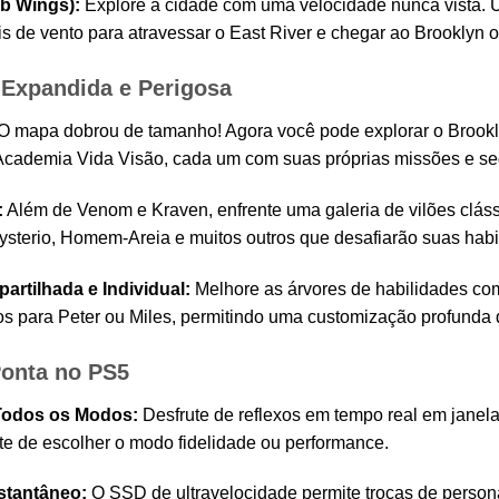
b Wings):
Explore a cidade com uma velocidade nunca vista. Us
is de vento para atravessar o East River e chegar ao Brookly
Expandida e Perigosa
O mapa dobrou de tamanho! Agora você pode explorar o Brookly
Academia Vida Visão, cada um com suas próprias missões e se
:
Além de Venom e Kraven, enfrente uma galeria de vilões clás
Mysterio, Homem-Areia e muitos outros que desafiarão suas habi
rtilhada e Individual:
Melhore as árvores de habilidades co
os para Peter ou Miles, permitindo uma customização profunda d
Ponta no PS5
Todos os Modos:
Desfrute de reflexos em tempo real em janela
 de escolher o modo fidelidade ou performance.
stantâneo:
O SSD de ultravelocidade permite trocas de person