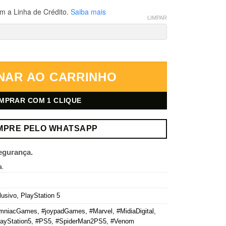
m a Linha de Crédito.
Saiba mais
LIMPAR
tion 5 – Mídia Digital quantidade
NAR AO CARRINHO
MPRAR COM 1 CLIQUE
MPRE PELO WHATSAPP
egurança.
a.
lusivo
,
PlayStation 5
omniacGames
,
#joypadGames
,
#Marvel
,
#MidiaDigital
,
ayStation5
,
#PS5
,
#SpiderMan2PS5
,
#Venom