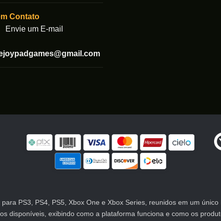
página
em Contato
do
Envie um E-mail
produto
tejoypadgames@gmail.com
para PS3, PS4, PS5, Xbox One e Xbox Series, reunidos em um único lu
atos disponíveis, exibindo como a plataforma funciona e como os prod