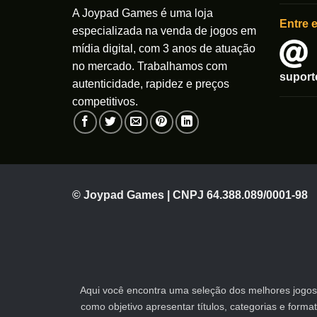
A Joypad Games é uma loja
página
página
Entre 
do
do
especializada na venda de jogos em
produto
produto
mídia digital, com 3 anos de atuação
no mercado. Trabalhamos com
supor
autenticidade, rapidez e preços
competitivos.
© Joypad Games | CNPJ 64.388.089/0001-98
Aqui você encontra uma seleção dos melhores jogos 
como objetivo apresentar títulos, categorias e form