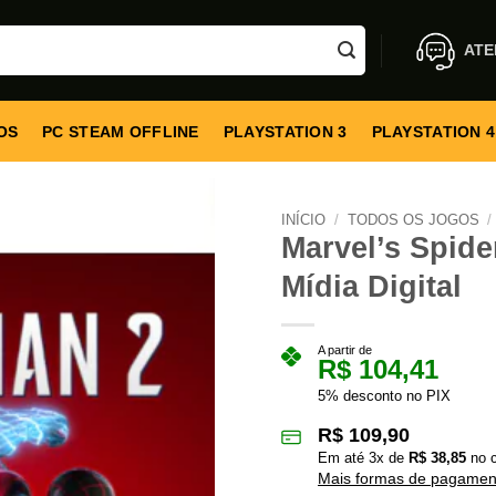
ATE
OS
PC STEAM OFFLINE
PLAYSTATION 3
PLAYSTATION 4
INÍCIO
/
TODOS OS JOGOS
/
Marvel’s Spide
Mídia Digital
A partir de
R$
104,41
5% desconto no PIX
R$
109,90
Em até
3
x de
R$
38,85
no c
Mais formas de pagamen