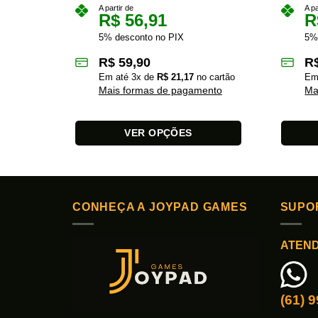
A partir de
A pa
R$
56,91
R
5% desconto no PIX
5%
R$
59,90
R
Em até
3
x de
R$
21,17
no cartão
Em
Mais formas de pagamento
Ma
VER OPÇÕES
Este
Este
produto
produto
tem
tem
várias
várias
CONHEÇA A JOYPAD GAMES
SUPO
variantes.
variante
As
As
ATEN
opções
opções
podem
podem
ser
ser
(61) 
escolhidas
escolhi
na
na