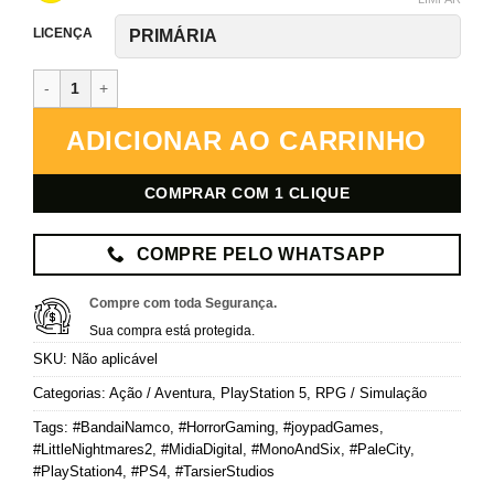
LICENÇA
Little Nightmares II – PlayStation 5 – Mídia Digital quantidade
ADICIONAR AO CARRINHO
COMPRAR COM 1 CLIQUE
COMPRE PELO WHATSAPP
Compre com toda Segurança.
Sua compra está protegida.
SKU:
Não aplicável
Categorias:
Ação / Aventura
,
PlayStation 5
,
RPG / Simulação
Tags:
#BandaiNamco
,
#HorrorGaming
,
#joypadGames
,
#LittleNightmares2
,
#MidiaDigital
,
#MonoAndSix
,
#PaleCity
,
#PlayStation4
,
#PS4
,
#TarsierStudios