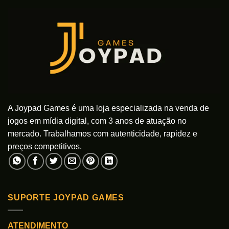
As
As
opções
opções
podem
podem
ser
ser
escolhidas
escolhidas
na
na
página
página
do
do
produto
produto
A Joypad Games é uma loja especializada na venda de
jogos em mídia digital, com 3 anos de atuação no
mercado. Trabalhamos com autenticidade, rapidez e
preços competitivos.
SUPORTE JOYPAD GAMES
ATENDIMENTO