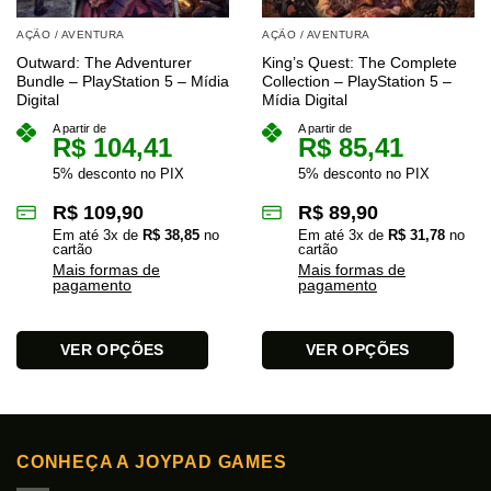
AÇÃO / AVENTURA
AÇÃO / AVENTURA
Outward: The Adventurer
King’s Quest: The Complete
Bundle – PlayStation 5 – Mídia
Collection – PlayStation 5 –
Digital
Mídia Digital
A partir de
A partir de
R$
104,41
R$
85,41
5% desconto no PIX
5% desconto no PIX
R$
109,90
R$
89,90
Em até
3
x de
R$
38,85
no
Em até
3
x de
R$
31,78
no
cartão
cartão
Mais formas de
Mais formas de
pagamento
pagamento
VER OPÇÕES
VER OPÇÕES
Este
Este
produto
produto
tem
tem
várias
várias
CONHEÇA A JOYPAD GAMES
variantes.
variantes.