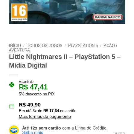
INÍCIO
/
TODOS OS JOGOS
/
PLAYSTATION 5
/
AÇÃO /
AVENTURA
Little Nightmares II – PlayStation 5 –
Mídia Digital
A partir de
R$
47,41
5% desconto no PIX
R$
49,90
Em até
3
x de
R$
17,64
no cartão
Mais formas de pagamento
Até 12x sem cartão
com a Linha de Crédito.
Saiba mais
LIMPAR