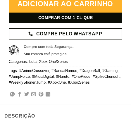
ADICIONAR AO CARRINHO
COMPRAR COM 1 CLIQUE
COMPRE PELO WHATSAPP
Compre com toda Segurança.
Sua compra está protegida.
Categorias:
Luta
,
Xbox One/Series
Tags:
#AnimeCrossover
,
#BandaiNamco
,
#DragonBall
,
#Gaming
,
#JumpForce
,
#MidiaDigital
,
#Naruto
,
#OnePiece
,
#SpikeChunsoft
,
#WeeklyShonenJump
,
#XboxOne
,
#XboxSeries
DESCRIÇÃO