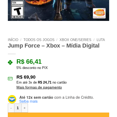
INÍCIO
/
TODOS OS JOGOS
/
XBOX ONE/SERIES
/
LUTA
Jump Force – Xbox – Mídia Digital
R$
66,41
5% desconto no PIX
R$
69,90
Em até
3
x de
R$
24,71
no cartão
Mais formas de pagamento
Até 12x sem cartão
com a Linha de Crédito.
Saiba mais
Jump Force – Xbox – Mídia Digital quantidade