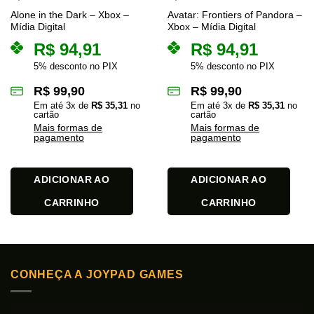
Alone in the Dark – Xbox –
Avatar: Frontiers of Pandora –
Mídia Digital
Xbox – Mídia Digital
R$
94,91
R$
94,91
5% desconto no PIX
5% desconto no PIX
R$
99,90
R$
99,90
Em até
3
x de
R$
35,31
no
Em até
3
x de
R$
35,31
no
cartão
cartão
Mais formas de
Mais formas de
pagamento
pagamento
ADICIONAR AO
ADICIONAR AO
CARRINHO
CARRINHO
CONHEÇA A JOYPAD GAMES