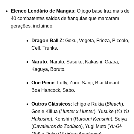
Elenco Lendário de Mangás:
O jogo base traz mais de
40 combatentes saídos de franquias que marcaram
gerações, incluindo:
Dragon Ball Z:
Goku, Vegeta, Frieza, Piccolo,
Cell, Trunks.
Naruto:
Naruto, Sasuke, Kakashi, Gaara,
Kaguya, Boruto.
One Piece:
Luffy, Zoro, Sanji, Blackbeard,
Boa Hancock, Sabo.
Outros Clássicos:
Ichigo e Rukia (
Bleach
),
Gon e Killua (
Hunter x Hunter
), Yusuke (
Yu Yu
Hakusho
), Kenshin (
Rurouni Kenshin
), Seiya
(
Cavaleiros do Zodíaco
), Yugi Muto (
Yu-Gi-
Oh!
) e Deku (
My Hero Academia
).