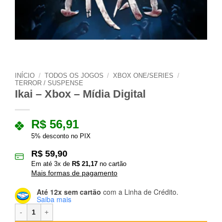
INÍCIO
/
TODOS OS JOGOS
/
XBOX ONE/SERIES
/
TERROR / SUSPENSE
Ikai – Xbox – Mídia Digital
R$
56,91
5% desconto no PIX
R$
59,90
Em até
3
x de
R$
21,17
no cartão
Mais formas de pagamento
Até 12x sem cartão
com a Linha de Crédito.
Saiba mais
Ikai – Xbox – Mídia Digital quantidade