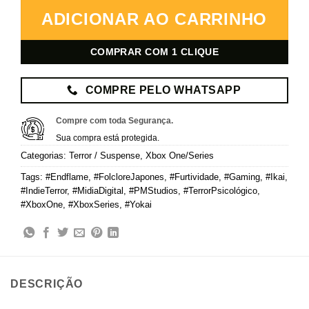
ADICIONAR AO CARRINHO
COMPRAR COM 1 CLIQUE
COMPRE PELO WHATSAPP
Compre com toda Segurança.
Sua compra está protegida.
Categorias:
Terror / Suspense
,
Xbox One/Series
Tags:
#Endflame
,
#FolcloreJapones
,
#Furtividade
,
#Gaming
,
#Ikai
,
#IndieTerror
,
#MidiaDigital
,
#PMStudios
,
#TerrorPsicológico
,
#XboxOne
,
#XboxSeries
,
#Yokai
DESCRIÇÃO