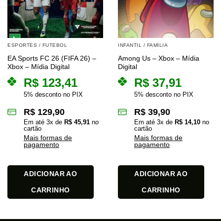
ESPORTES / FUTEBOL
INFANTIL / FAMÍLIA
EA Sports FC 26 (FIFA 26) –
Among Us – Xbox – Mídia
Xbox – Mídia Digital
Digital
R$
123,41
R$
37,91
5% desconto no PIX
5% desconto no PIX
R$
129,90
R$
39,90
Em até
3
x de
R$
45,91
no
Em até
3
x de
R$
14,10
no
cartão
cartão
Mais formas de
Mais formas de
pagamento
pagamento
ADICIONAR AO
ADICIONAR AO
CARRINHO
CARRINHO