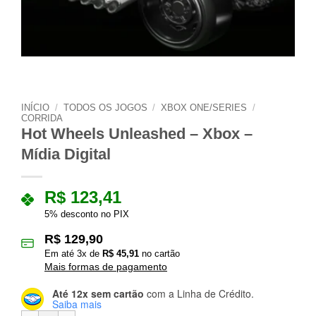
INÍCIO
/
TODOS OS JOGOS
/
XBOX ONE/SERIES
/
CORRIDA
Hot Wheels Unleashed – Xbox –
Mídia Digital
R$
123,41
5% desconto no PIX
R$
129,90
Em até
3
x de
R$
45,91
no cartão
Mais formas de pagamento
Até 12x sem cartão
com a Linha de Crédito.
Saiba mais