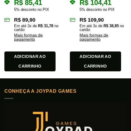
R$
85,41
R$
104,41
5% desconto no PIX
5% desconto no PIX
R$
89,90
R$
109,90
Em até
3
x de
R$
31,78
no
Em até
3
x de
R$
38,85
no
cartão
cartão
Mais formas de
Mais formas de
pagamento
pagamento
ADICIONAR AO
ADICIONAR AO
CARRINHO
CARRINHO
CONHEÇA A JOYPAD GAMES