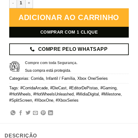
Hot Wheels Unleashed – Xbox – Mídia Digital quantidade
ADICIONAR AO CARRINHO
COMPRAR COM 1 CLIQUE
COMPRE PELO WHATSAPP
Compre com toda Segurança.
Sua compra está protegida.
Categorias:
Corrida
,
Infantil / Família
,
Xbox One/Series
Tags:
#CorridaArcade
,
#DieCast
,
#EditorDePistas
,
#Gaming
,
#HotWheels
,
#HotWheelsUnleashed
,
#MidiaDigital
,
#Milestone
,
#SplitScreen
,
#XboxOne
,
#XboxSeries
DESCRIÇÃO