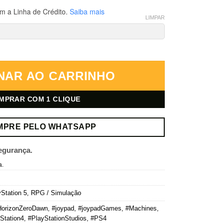
m a Linha de Crédito.
Saiba mais
LIMPAR
ition – PlayStation 5 – Mídia Digital quantidade
NAR AO CARRINHO
MPRAR COM 1 CLIQUE
MPRE PELO WHATSAPP
egurança.
a.
Station 5
,
RPG / Simulação
HorizonZeroDawn
,
#joypad
,
#joypadGames
,
#Machines
,
Station4
,
#PlayStationStudios
,
#PS4