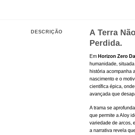
A Terra Não
DESCRIÇÃO
Perdida.
Em
Horizon Zero Da
humanidade, situada 
história acompanha 
nascimento e o motiv
científica épica, ond
avançada que desapa
A trama se aprofunda 
que permite a Aloy i
variedade de arcos, e
a narrativa revela qu