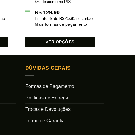
5% desconto no PIX
5% des
R$
129,90
R$
6
tão
Em até
3
x de
R$
45,91
no cartão
Em at
Mais formas de pagamento
Mais 
VER OPÇÕES
Este
Este
produto
produto
tem
tem
DÚVIDAS GERAIS
várias
várias
variantes.
variantes.
As
As
Formas de Pagamento
opções
opções
Políticas de Entrega
podem
podem
ser
ser
Trocas e Devoluções
escolhidas
escolhidas
na
na
Termo de Garantia
página
página
do
do