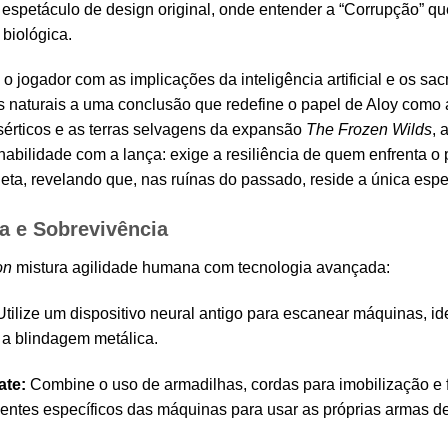
espetáculo de design original, onde entender a “Corrupção” que
 biológica.
o jogador com as implicações da inteligência artificial e os sacri
 naturais a uma conclusão que redefine o papel de Aloy como a
érticos e as terras selvagens da expansão
The Frozen Wilds
, 
abilidade com a lança: exige a resiliência de quem enfrenta o p
neta, revelando que, nas ruínas do passado, reside a única es
a e Sobrevivência
on
mistura agilidade humana com tecnologia avançada:
tilize um dispositivo neural antigo para escanear máquinas, iden
 a blindagem metálica.
ate:
Combine o uso de armadilhas, cordas para imobilização e 
tes específicos das máquinas para usar as próprias armas de