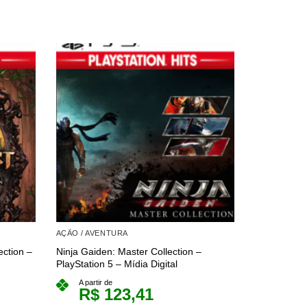
AÇÃO / AVENTURA
AÇÃO / AVE
ection –
Ninja Gaiden: Master Collection –
Crash Bandi
PlayStation 5 – Mídia Digital
PlayStation 
A partir de
A partir 
R$
123,41
R$