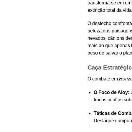
transforma-se em um 
extinção total da vida
O desfecho confronta 
beleza das paisagens
nevados, cânions des
mais do que apenas h
peso de salvar o pla
Caça Estratégic
O combate em
Horiz
O Foco de Aloy:
U
fracos ocultos sob
Táticas de Comb
Destaque componen