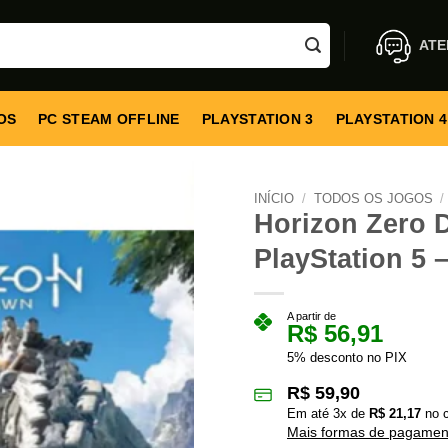
ATE
OS
PC STEAM OFFLINE
PLAYSTATION 3
PLAYSTATION 4
INÍCIO
/
TODOS OS JOGOS
/
Horizon Zero 
PlayStation 5 –
A partir de
R$
56,91
5% desconto no PIX
R$
59,90
Em até
3
x de
R$
21,17
no c
Mais formas de pagamen