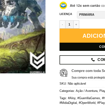
Até 12x sem cartão
co
LICENÇA
Horizon Zero Dawn: Complete Ed
ADICIO
CO
CO
Compre com toda S
Sua compra está protegid
SKU:
Não aplicável
Categorias:
Ação / Aventura
,
Play
Tags:
#Aloy
,
#GuerrillaGames
,
#
#MidiaDigital
,
#OpenWorld
,
#Play