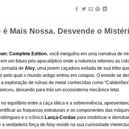
 é Mais Nossa. Desvende o Mistér
wn: Complete Edition
, você mergulha em uma narrativa de mi
em um futuro pós-apocalíptico onde a natureza retomou as cid
a jornada de
Aloy
, uma jovem caçadora exilada de sua tribo q
o pelo qual o mundo antigo entrou em colapso. O enredo se de
e a exploração de ruínas de metal conhecidas como “Caldeirões” 
receu, deixando para trás um ecossistema mecânico letal.
no equilíbrio entre a caça tática e a sobrevivência, apresenta
dentificar as fraquezas estruturais e os componentes das máqui
stilingues e o icônico
Lança-Cordas
para imobilizar e derruba
e a verdadeira força de Aloy reside na sua curiosidade intelec