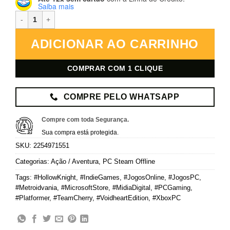
Saiba mais
Hollow Knight: Voidheart Edition - PC Microsoft Store - Mídia Digit
ADICIONAR AO CARRINHO
COMPRAR COM 1 CLIQUE
COMPRE PELO WHATSAPP
Compre com toda Segurança.
Sua compra está protegida.
SKU:
2254971551
Categorias:
Ação / Aventura
,
PC Steam Offline
Tags:
#HollowKnight
,
#IndieGames
,
#JogosOnline
,
#JogosPC
,
#Metroidvania
,
#MicrosoftStore
,
#MidiaDigital
,
#PCGaming
,
#Platformer
,
#TeamCherry
,
#VoidheartEdition
,
#XboxPC