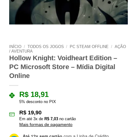
INÍCIO
/
TODOS OS JOGOS
/
PC STEAM OFFLINE
/
AÇÃO
/ AVENTURA
Hollow Knight: Voidheart Edition –
PC Microsoft Store – Mídia Digital
Online
R$
18,91
5% desconto no PIX
R$
19,90
Em até
3
x de
R$
7,03
no cartão
Mais formas de pagamento
Até 12x sem cartão
com a Linha de Crédito.