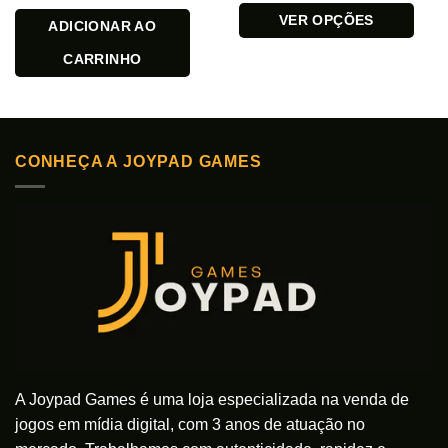
VER OPÇÕES
ADICIONAR AO
Este
CARRINHO
produto
tem
várias
variantes.
As
CONHEÇA A JOYPAD GAMES
opções
podem
ser
escolhidas
na
página
do
produto
A Joypad Games é uma loja especializada na venda de
jogos em mídia digital, com 3 anos de atuação no