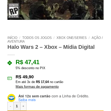
INÍCIO
/
TODOS OS JOGOS
/
XBOX ONE/SERIES
/
AÇÃO /
AVENTURA
Halo Wars 2 – Xbox – Mídia Digital
R$
47,41
5% desconto no PIX
R$
49,90
Em até
3
x de
R$
17,64
no cartão
Mais formas de pagamento
Até 12x sem cartão
com a Linha de Crédito.
Saiba mais
Halo Wars 2 – Xbox – Mídia Digital quantidade