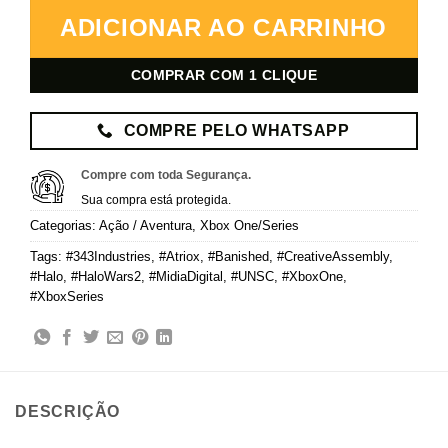
ADICIONAR AO CARRINHO
COMPRAR COM 1 CLIQUE
COMPRE PELO WHATSAPP
Compre com toda Segurança.
Sua compra está protegida.
Categorias:
Ação / Aventura
,
Xbox One/Series
Tags:
#343Industries
,
#Atriox
,
#Banished
,
#CreativeAssembly
,
#Halo
,
#HaloWars2
,
#MidiaDigital
,
#UNSC
,
#XboxOne
,
#XboxSeries
DESCRIÇÃO