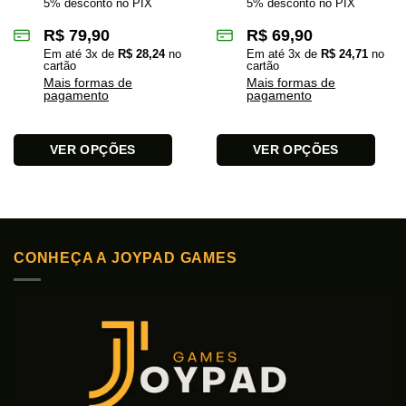
5% desconto no PIX
5% desconto no PIX
R$
79,90
R$
69,90
Em até
3
x de
R$
28,24
no
Em até
3
x de
R$
24,71
no
cartão
cartão
Mais formas de
Mais formas de
pagamento
pagamento
VER OPÇÕES
VER OPÇÕES
Este
Este
produto
produto
tem
tem
várias
várias
variantes.
variantes.
CONHEÇA A JOYPAD GAMES
As
As
opções
opções
podem
podem
ser
ser
escolhidas
escolhidas
na
na
página
página
do
do