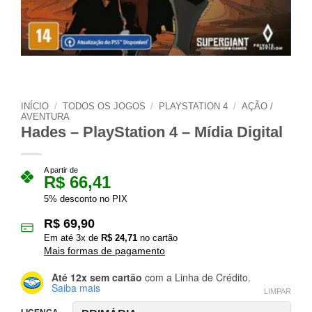
INÍCIO
/
TODOS OS JOGOS
/
PLAYSTATION 4
/
AÇÃO /
AVENTURA
Hades – PlayStation 4 – Mídia Digital
A partir de
R$
66,41
5% desconto no PIX
R$
69,90
Em até
3
x de
R$
24,71
no cartão
Mais formas de pagamento
Até 12x sem cartão
com a Linha de Crédito.
Saiba mais
LIMPAR