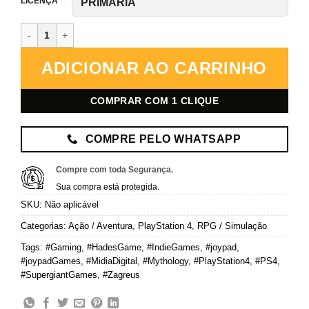
LICENÇA
Hades – PlayStation 4 – Mídia Digital quantidade
ADICIONAR AO CARRINHO
COMPRAR COM 1 CLIQUE
COMPRE PELO WHATSAPP
Compre com toda Segurança.
Sua compra está protegida.
SKU:
Não aplicável
Categorias:
Ação / Aventura
,
PlayStation 4
,
RPG / Simulação
Tags:
#Gaming
,
#HadesGame
,
#IndieGames
,
#joypad
,
#joypadGames
,
#MidiaDigital
,
#Mythology
,
#PlayStation4
,
#PS4
,
#SupergiantGames
,
#Zagreus