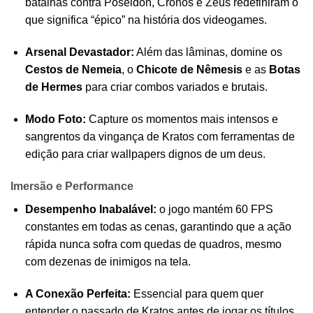
batalhas contra Poseidon, Cronos e Zeus redefiniram o
que significa “épico” na história dos videogames.
Arsenal Devastador:
Além das lâminas, domine os
Cestos de Nemeia
, o
Chicote de Nêmesis
e as
Botas
de Hermes
para criar combos variados e brutais.
Modo Foto:
Capture os momentos mais intensos e
sangrentos da vingança de Kratos com ferramentas de
edição para criar wallpapers dignos de um deus.
Imersão e Performance
Desempenho Inabalável:
o jogo mantém 60 FPS
constantes em todas as cenas, garantindo que a ação
rápida nunca sofra com quedas de quadros, mesmo
com dezenas de inimigos na tela.
A Conexão Perfeita:
Essencial para quem quer
entender o passado de Kratos antes de jogar os títulos