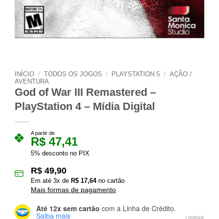
INÍCIO
/
TODOS OS JOGOS
/
PLAYSTATION 5
/
AÇÃO /
AVENTURA
God of War III Remastered –
PlayStation 4 – Mídia Digital
A partir de
R$
47,41
5% desconto no PIX
R$
49,90
Em até
3
x de
R$
17,64
no cartão
Mais formas de pagamento
Até 12x sem cartão
com a Linha de Crédito.
Saiba mais
LIMPAR