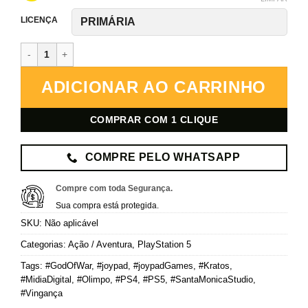
LICENÇA
God of War III Remastered – PlayStation 4 – Mídia Digital quantida
ADICIONAR AO CARRINHO
COMPRAR COM 1 CLIQUE
COMPRE PELO WHATSAPP
Compre com toda Segurança.
Sua compra está protegida.
SKU:
Não aplicável
Categorias:
Ação / Aventura
,
PlayStation 5
Tags:
#GodOfWar
,
#joypad
,
#joypadGames
,
#Kratos
,
#MidiaDigital
,
#Olimpo
,
#PS4
,
#PS5
,
#SantaMonicaStudio
,
#Vingança