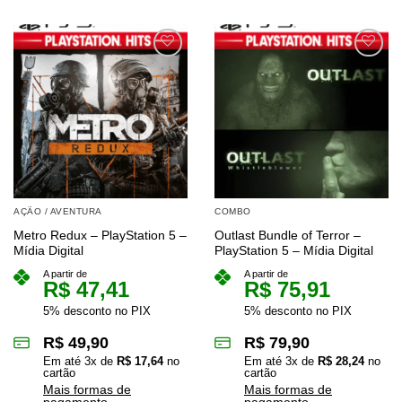
AÇÃO / AVENTURA
COMBO
Metro Redux – PlayStation 5 –
Outlast Bundle of Terror –
Mídia Digital
PlayStation 5 – Mídia Digital
A partir de
A partir de
R$
47,41
R$
75,91
5% desconto no PIX
5% desconto no PIX
R$
49,90
R$
79,90
Em até
3
x de
R$
17,64
no
Em até
3
x de
R$
28,24
no
cartão
cartão
Mais formas de
Mais formas de
pagamento
pagamento