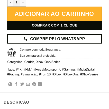
Forza Motorsport 7 – Xbox – Mídia Digital quantidade
ADICIONAR AO CARRINHO
COMPRAR COM 1 CLIQUE
COMPRE PELO WHATSAPP
Compre com toda Segurança.
Sua compra está protegida.
Categorias:
Corrida
,
Xbox One/Series
Tags:
#4K
,
#FM7
,
#ForzaMotorsport7
,
#Gaming
,
#MidiaDigital
,
#Racing
,
#Simulação
,
#Turn10
,
#Xbox
,
#XboxOne
,
#XboxSeries
DESCRIÇÃO