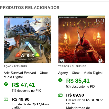
PRODUTOS RELACIONADOS
AÇÃO / AVENTURA
TERROR / SUSPENSE
Ark: Survival Evolved – Xbox –
Agony – Xbox – Mídia Digital
Mídia Digital
R$
85,41
R$
47,41
5% desconto no PIX
5% desconto no PIX
R$
89,90
R$
49,90
Em até
3
x de
R$
31,78
no
cartão
Em até
3
x de
R$
17,64
no
cartão
Mais formas de