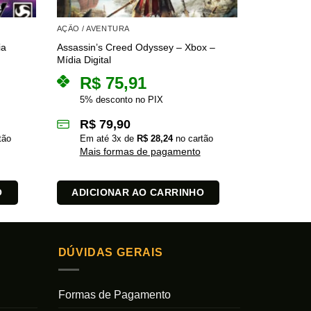
AÇÃO / AVENTURA
AÇÃO / AVE
ia
Assassin’s Creed Odyssey – Xbox –
Alone in the
Mídia Digital
R$
R$
75,91
5% des
5% desconto no PIX
R$
9
R$
79,90
Em at
tão
Em até
3
x de
R$
28,24
no cartão
Mais 
Mais formas de pagamento
ADICI
O
ADICIONAR AO CARRINHO
DÚVIDAS GERAIS
Formas de Pagamento