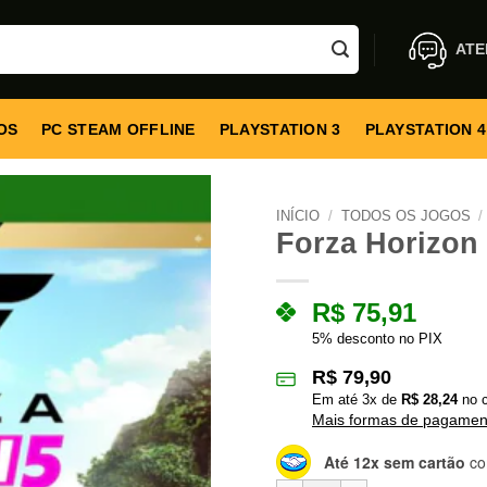
ATE
OS
PC STEAM OFFLINE
PLAYSTATION 3
PLAYSTATION 4
INÍCIO
/
TODOS OS JOGOS
/
Forza Horizon 
R$
75,91
5% desconto no PIX
R$
79,90
Em até
3
x de
R$
28,24
no c
Mais formas de pagamen
Até 12x sem cartão
co