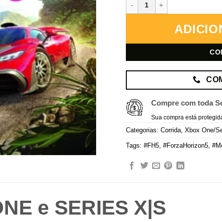
Forza Horizon 5 – Xbox – Mídia
ADICIO
CO
CO
Compre com toda S
Sua compra está protegid
Categorias:
Corrida
,
Xbox One/Se
Tags:
#FH5
,
#ForzaHorizon5
,
#M
NE e SERIES X|S