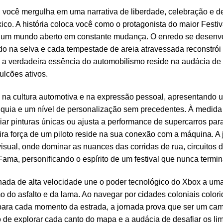
, você mergulha em uma narrativa de liberdade, celebração e d
ico. A história coloca você como o protagonista do maior Festi
 um mundo aberto em constante mudança. O enredo se desenvo
o na selva e cada tempestade de areia atravessada reconstrói 
a verdadeira essência do automobilismo reside na audácia de t
ulcões ativos.
 na cultura automotiva e na expressão pessoal, apresentando u
anquia e um nível de personalização sem precedentes. À medida 
ar pinturas únicas ou ajusta a performance de supercarros para 
ira força de um piloto reside na sua conexão com a máquina. A
isual, onde dominar as nuances das corridas de rua, circuitos d
Fama, personificando o espírito de um festival que nunca termin
nada de alta velocidade une o poder tecnológico do Xbox a u
 do asfalto e da lama. Ao navegar por cidades coloniais color
 para cada momento da estrada, a jornada prova que ser um c
 de explorar cada canto do mapa e a audácia de desafiar os lim