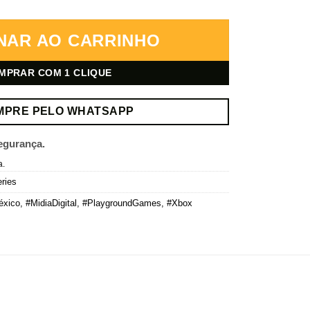
 Digital quantidade
NAR AO CARRINHO
MPRAR COM 1 CLIQUE
MPRE PELO WHATSAPP
egurança.
a.
ries
éxico
,
#MidiaDigital
,
#PlaygroundGames
,
#Xbox