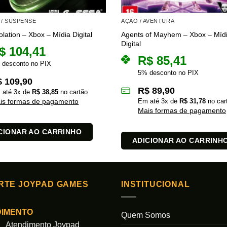
/ SUSPENSE
AÇÃO / AVENTURA
Agents of Mayhem – Xbox – Míd
solation – Xbox – Mídia Digital
Digital
$
104,41
R$
85,41
 desconto no PIX
5% desconto no PIX
$
109,90
R$
89,90
 até
3
x de
R$
38,85
no cartão
Em até
3
x de
R$
31,78
no car
is formas de pagamento
Mais formas de pagamento
CIONAR AO CARRINHO
ADICIONAR AO CARRINH
RTE JOYPAD GAMES
INSTITUCIONAL
DIMENTO
Quem Somos
Atendimento Joypad