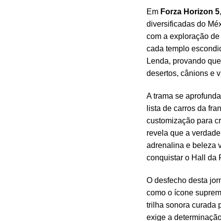
Em
Forza Horizon 5
diversificadas do Méx
com a exploração de
cada templo escondid
Lenda, provando que 
desertos, cânions e v
A trama se aprofunda
lista de carros da fr
customização para cri
revela que a verdade
adrenalina e beleza v
conquistar o Hall da 
O desfecho desta jor
como o ícone supremo
trilha sonora curada
exige a determinação