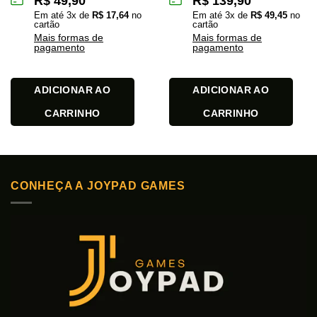
R$
49,90
R$
139,90
Em até
3
x de
R$
17,64
no
Em até
3
x de
R$
49,45
no
cartão
cartão
Mais formas de
Mais formas de
pagamento
pagamento
ADICIONAR AO
ADICIONAR AO
CARRINHO
CARRINHO
CONHEÇA A JOYPAD GAMES