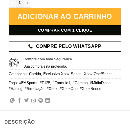
EA Sports F1 25 – Xbox – Mídia Digital quantidade
ADICIONAR AO CARRINHO
COMPRAR COM 1 CLIQUE
COMPRE PELO WHATSAPP
Compre com toda Segurança.
Sua compra está protegida.
Categorias:
Corrida
,
Exclusivo Xbox Series
,
Xbox One/Series
Tags:
#EASports
,
#F125
,
#Formula1
,
#Gaming
,
#MidiaDigital
,
#Racing
,
#Simulação
,
#Xbox
,
#XboxOne
,
#XboxSeries
DESCRIÇÃO