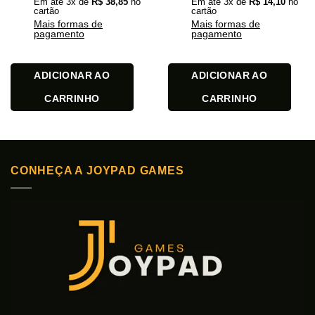
Em até
3
x de
R$
38,85
no
Em até
3
x de
R$
14,10
no
cartão
cartão
Mais formas de
Mais formas de
pagamento
pagamento
ADICIONAR AO
ADICIONAR AO
CARRINHO
CARRINHO
CONHEÇA A JOYPAD GAMES