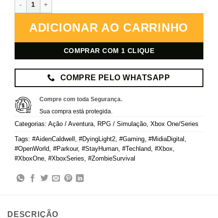
Dying Light 2 Stay Human – Xbox – Mídia Digital quantidade
ADICIONAR AO CARRINHO
COMPRAR COM 1 CLIQUE
COMPRE PELO WHATSAPP
Compre com toda Segurança.
Sua compra está protegida.
Categorias:
Ação / Aventura
,
RPG / Simulação
,
Xbox One/Series
Tags:
#AidenCaldwell
,
#DyingLight2
,
#Gaming
,
#MidiaDigital
,
#OpenWorld
,
#Parkour
,
#StayHuman
,
#Techland
,
#Xbox
,
#XboxOne
,
#XboxSeries
,
#ZombieSurvival
DESCRIÇÃO