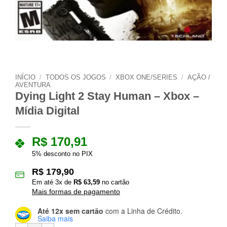
INÍCIO
/
TODOS OS JOGOS
/
XBOX ONE/SERIES
/
AÇÃO /
AVENTURA
Dying Light 2 Stay Human – Xbox –
Mídia Digital
R$
170,91
5% desconto no PIX
R$
179,90
Em até
3
x de
R$
63,59
no cartão
Mais formas de pagamento
Até 12x sem cartão
com a Linha de Crédito.
Saiba mais