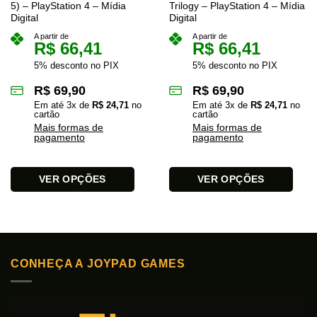
5) – PlayStation 4 – Mídia
Trilogy – PlayStation 4 – Mídia
Digital
Digital
A partir de
A partir de
R$
66,41
R$
66,41
5% desconto no PIX
5% desconto no PIX
R$
69,90
R$
69,90
Em até
3
x de
R$
24,71
no
Em até
3
x de
R$
24,71
no
cartão
cartão
Mais formas de
Mais formas de
pagamento
pagamento
VER OPÇÕES
VER OPÇÕES
Este
Este
produto
produto
tem
tem
várias
várias
variantes.
variantes.
CONHEÇA A JOYPAD GAMES
As
As
opções
opções
podem
podem