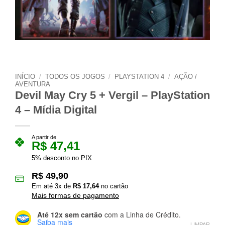
INÍCIO
/
TODOS OS JOGOS
/
PLAYSTATION 4
/
AÇÃO /
AVENTURA
Devil May Cry 5 + Vergil – PlayStation
4 – Mídia Digital
A partir de
R$
47,41
5% desconto no PIX
R$
49,90
Em até
3
x de
R$
17,64
no cartão
Mais formas de pagamento
Até 12x sem cartão
com a Linha de Crédito.
Saiba mais
LIMPAR