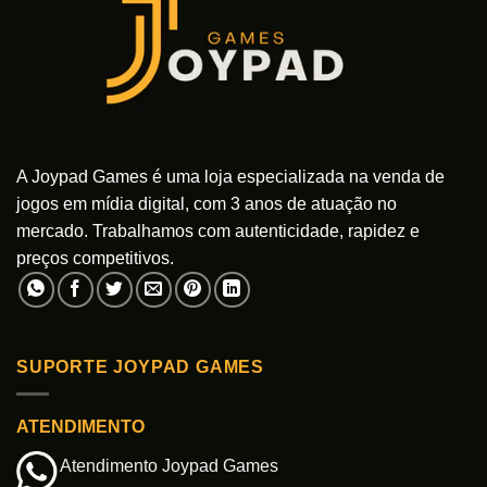
ser
ser
escolhidas
escolhidas
na
na
página
página
do
do
produto
produto
A Joypad Games é uma loja especializada na venda de
jogos em mídia digital, com 3 anos de atuação no
mercado. Trabalhamos com autenticidade, rapidez e
preços competitivos.
SUPORTE JOYPAD GAMES
ATENDIMENTO
Atendimento Joypad Games