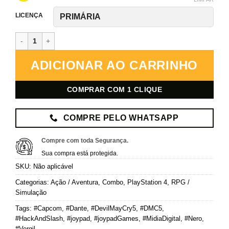
LICENÇA
Devil May Cry 5 + Vergil – PlayStation 4 – Mídia Digital quantidade
ADICIONAR AO CARRINHO
COMPRAR COM 1 CLIQUE
COMPRE PELO WHATSAPP
Compre com toda Segurança.
Sua compra está protegida.
SKU:
Não aplicável
Categorias:
Ação / Aventura
,
Combo
,
PlayStation 4
,
RPG /
Simulação
Tags:
#Capcom
,
#Dante
,
#DevilMayCry5
,
#DMC5
,
#HackAndSlash
,
#joypad
,
#joypadGames
,
#MidiaDigital
,
#Nero
,
#Vergil