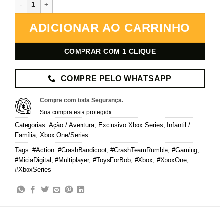
Crash Team Rumble – Xbox – Mídia Digital quantidade
ADICIONAR AO CARRINHO
COMPRAR COM 1 CLIQUE
COMPRE PELO WHATSAPP
Compre com toda Segurança.
Sua compra está protegida.
Categorias:
Ação / Aventura
,
Exclusivo Xbox Series
,
Infantil /
Família
,
Xbox One/Series
Tags:
#Action
,
#CrashBandicoot
,
#CrashTeamRumble
,
#Gaming
,
#MidiaDigital
,
#Multiplayer
,
#ToysForBob
,
#Xbox
,
#XboxOne
,
#XboxSeries