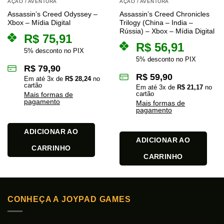
AÇÃO / AVENTURA
AÇÃO / AVENTURA
Assassin’s Creed Odyssey –
Assassin’s Creed Chronicles
Xbox – Mídia Digital
Trilogy (China – India –
Rússia) – Xbox – Mídia Digital
R$
75,91
R$
56,91
5% desconto no PIX
5% desconto no PIX
R$
79,90
R$
59,90
Em até
3
x de
R$
28,24
no
cartão
Em até
3
x de
R$
21,17
no
cartão
Mais formas de
pagamento
Mais formas de
pagamento
ADICIONAR AO
ADICIONAR AO
CARRINHO
CARRINHO
CONHEÇA A JOYPAD GAMES