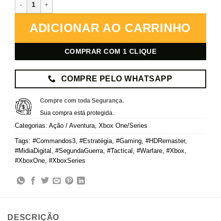
Commandos 3 – HD Remaster – Xbox – Mídia Digital quantidade
ADICIONAR AO CARRINHO
COMPRAR COM 1 CLIQUE
COMPRE PELO WHATSAPP
Compre com toda Segurança.
Sua compra está protegida.
Categorias:
Ação / Aventura
,
Xbox One/Series
Tags:
#Commandos3
,
#Estratégia
,
#Gaming
,
#HDRemaster
,
#MidiaDigital
,
#SegundaGuerra
,
#Tactical
,
#Warfare
,
#Xbox
,
#XboxOne
,
#XboxSeries
DESCRIÇÃO