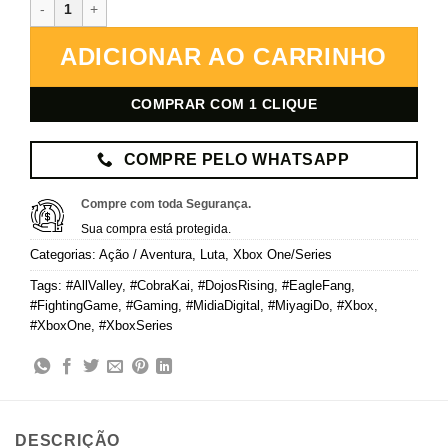
Cobra Kai 2: Dojos Rising – Xbox – Mídia Digital quantidade
ADICIONAR AO CARRINHO
COMPRAR COM 1 CLIQUE
COMPRE PELO WHATSAPP
Compre com toda Segurança.
Sua compra está protegida.
Categorias:
Ação / Aventura
,
Luta
,
Xbox One/Series
Tags:
#AllValley
,
#CobraKai
,
#DojosRising
,
#EagleFang
,
#FightingGame
,
#Gaming
,
#MidiaDigital
,
#MiyagiDo
,
#Xbox
,
#XboxOne
,
#XboxSeries
DESCRIÇÃO