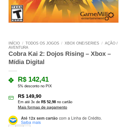
INÍCIO
/
TODOS OS JOGOS
/
XBOX ONE/SERIES
/
AÇÃO /
AVENTURA
Cobra Kai 2: Dojos Rising – Xbox –
Mídia Digital
R$
142,41
5% desconto no PIX
R$
149,90
Em até
3
x de
R$
52,98
no cartão
Mais formas de pagamento
Até 12x sem cartão
com a Linha de Crédito.
Saiba mais