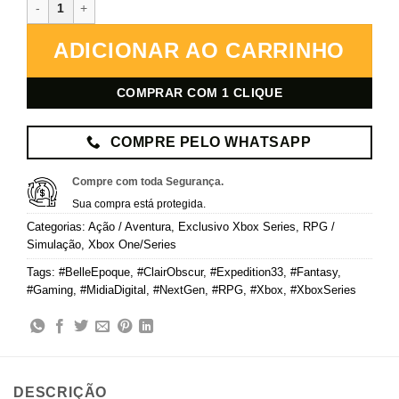
Clair Obscur: Expedition 33 – Xbox – Mídia Digital quantidade
ADICIONAR AO CARRINHO
COMPRAR COM 1 CLIQUE
COMPRE PELO WHATSAPP
Compre com toda Segurança.
Sua compra está protegida.
Categorias:
Ação / Aventura
,
Exclusivo Xbox Series
,
RPG /
Simulação
,
Xbox One/Series
Tags:
#BelleEpoque
,
#ClairObscur
,
#Expedition33
,
#Fantasy
,
#Gaming
,
#MidiaDigital
,
#NextGen
,
#RPG
,
#Xbox
,
#XboxSeries
DESCRIÇÃO