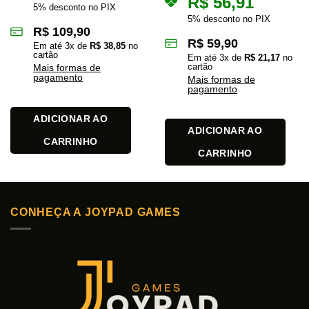
R$
56,91
5% desconto no PIX
5% desconto no PIX
R$
109,90
R$
59,90
Em até
3
x de
R$
38,85
no
cartão
Em até
3
x de
R$
21,17
no
cartão
Mais formas de
pagamento
Mais formas de
pagamento
ADICIONAR AO
ADICIONAR AO
CARRINHO
CARRINHO
CONHEÇA A JOYPAD GAMES