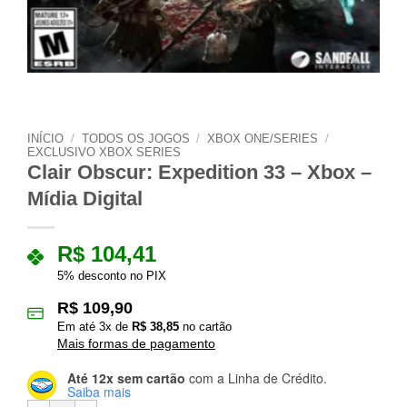
INÍCIO
/
TODOS OS JOGOS
/
XBOX ONE/SERIES
/
EXCLUSIVO XBOX SERIES
Clair Obscur: Expedition 33 – Xbox –
Mídia Digital
R$
104,41
5% desconto no PIX
R$
109,90
Em até
3
x de
R$
38,85
no cartão
Mais formas de pagamento
Até 12x sem cartão
com a Linha de Crédito.
Saiba mais