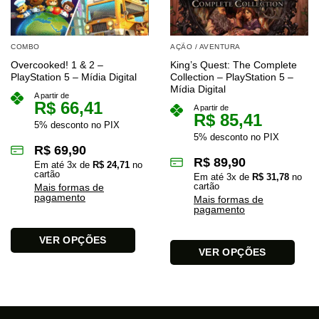
COMBO
AÇÃO / AVENTURA
Overcooked! 1 & 2 –
King’s Quest: The Complete
PlayStation 5 – Mídia Digital
Collection – PlayStation 5 –
Mídia Digital
A partir de
R$
66,41
A partir de
R$
85,41
5% desconto no PIX
5% desconto no PIX
R$
69,90
R$
89,90
Em até
3
x de
R$
24,71
no
cartão
Em até
3
x de
R$
31,78
no
cartão
Mais formas de
pagamento
Mais formas de
pagamento
VER OPÇÕES
VER OPÇÕES
Este
Este
produto
produto
tem
tem
várias
várias