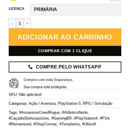
LICENÇA
Assassin’s Creed Rogue Remastered – PlayStation 5 – Mídia Digita
ADICIONAR AO CARRINHO
COMPRAR COM 1 CLIQUE
COMPRE PELO WHATSAPP
Compre com toda Segurança.
Sua compra está protegida.
SKU:
Não aplicável
Categorias:
Ação / Aventura
,
PlayStation 5
,
RPG / Simulação
Tags:
#AssassinsCreedRogue
,
#AtlânticoNorte
,
#CaçadorDeAssassinos
,
#GamingBR
,
#PlayStation4
,
#PS4
,
#Remastered
,
#ShayCormac
,
#Templarios
,
#Ubisoft