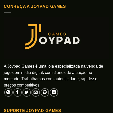
variantes.
variantes.
As
CONHEÇA A JOYPAD GAMES
As
opções
opções
podem
podem
ser
ser
escolhidas
escolhidas
na
na
página
página
do
do
produto
produto
A Joypad Games é uma loja especializada na venda de
jogos em mídia digital, com 3 anos de atuação no
mercado. Trabalhamos com autenticidade, rapidez e
preços competitivos.
SUPORTE JOYPAD GAMES