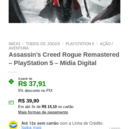
INÍCIO
/
TODOS OS JOGOS
/
PLAYSTATION 5
/
AÇÃO /
AVENTURA
Assassin’s Creed Rogue Remastered
– PlayStation 5 – Mídia Digital
A partir de
R$
37,91
5% desconto no PIX
R$
39,90
Em até
3
x de
R$
14,10
no cartão
Mais formas de pagamento
Até 12x sem cartão
com a Linha de Crédito.
Saiba mais
LIMPAR