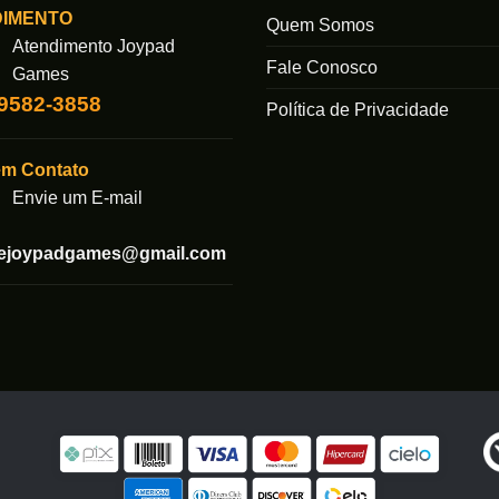
DIMENTO
As
Quem Somos
Atendimento Joypad
opções
Fale Conosco
podem
Games
ser
99582-3858
das
Política de Privacidade
escolhidas
na
em Contato
página
Envie um E-mail
do
produto
tejoypadgames@gmail.com