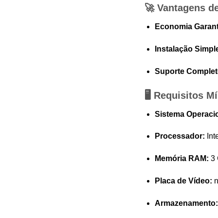
🚀 Vantagens d
Economia Garant
Instalação Simpl
Suporte Complet
🖥️ Requisitos 
Sistema Operacio
Processador:
Int
Memória RAM:
3
Placa de Vídeo:
n
Armazenamento: