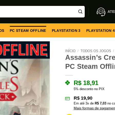
ATE
OS
PC STEAM OFFLINE
PLAYSTATION 3
PLAYSTATION 4
INÍCIO
/
TODOS OS JOGOS
/
Assassin’s Cre
PC Steam Offli
R$
18,91
5% desconto no PIX
R$
19,90
Em até
3
x de
R$
7,03
no ca
Mais formas de pagamen