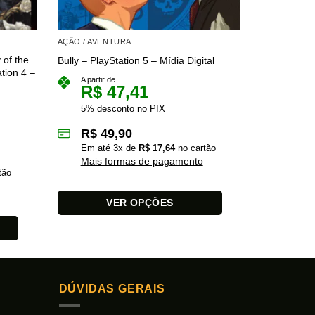
AÇÃO / AVENTURA
AÇÃO / AVE
of the
Assassin’s 
Bully – PlayStation 5 – Mídia Digital
tion 4 –
+ Unity + Sy
A partir de
Mídia Digita
R$
47,41
A partir 
5% desconto no PIX
R$
R$
49,90
5% des
Em até
3
x de
R$
17,64
no cartão
R$
8
Mais formas de pagamento
tão
Em at
Mais 
VER OPÇÕES
Este
produto
Este
tem
produto
várias
tem
variantes.
DÚVIDAS GERAIS
várias
As
variantes.