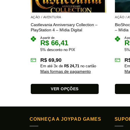
AÇÃO / AVENTURA
AÇÃO / 
Castlevania Anniversary Collection –
BioShock
PlayStation 4 – Mídia Digital
– Mídia 
A partir de
A pa
R$
66,41
R
5% desconto no PIX
5%
R$
69,90
R
Em até
3
x de
R$
24,71
no cartão
Em
Mais formas de pagamento
Ma
VER OPÇÕES
Este
Este
produto
produto
tem
tem
várias
várias
CONHEÇA A JOYPAD GAMES
SUPO
variantes.
variante