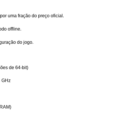
or uma fração do preço oficial.
do offline.
iguração do jogo.
es de 64-bit)
8 GHz
VRAM)