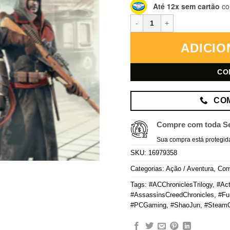
Até 12x sem cartão
co
Assassin’s Creed Chronicles: Tr
ADICIO
CO
CO
Compre com toda S
Sua compra está protegid
SKU:
16979358
Categorias:
Ação / Aventura
,
Co
Tags:
#ACChroniclesTrilogy
,
#Act
#AssassinsCreedChronicles
,
#Fu
#PCGaming
,
#ShaoJun
,
#SteamO