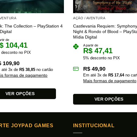
AVENTURA
AÇÃO / AVENTURA
: The Collection – PlayStation 4
Castlevania Requiem: Symphony 
Digital
Night & Rondo of Blood – PlaySta
Mídia Digital
rtir de
$
104,41
A partir de
R$
47,41
 desconto no PIX
5% desconto no PIX
$
109,90
R$
49,90
 até
3
x de
R$
38,85
no cartão
is formas de pagamento
Em até
3
x de
R$
17,64
no car
Mais formas de pagamento
VER OPÇÕES
VER OPÇÕES
Este
produto
tem
RTE JOYPAD GAMES
INSTITUCIONAL
várias
s.
variantes.