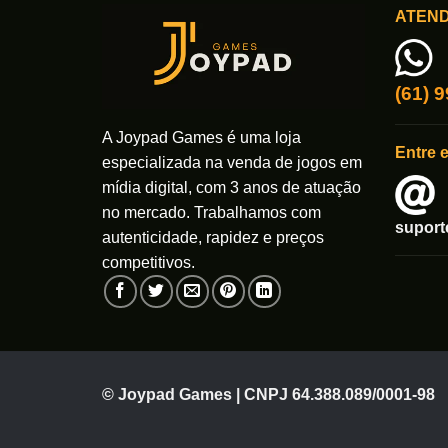
As
As
ATEN
opções
opções
podem
podem
ser
ser
(61) 
escolhidas
escolhi
na
na
A Joypad Games é uma loja
página
página
Entre 
do
do
especializada na venda de jogos em
produto
produto
mídia digital, com 3 anos de atuação
no mercado. Trabalhamos com
supor
autenticidade, rapidez e preços
competitivos.
© Joypad Games | CNPJ 64.388.089/0001-98