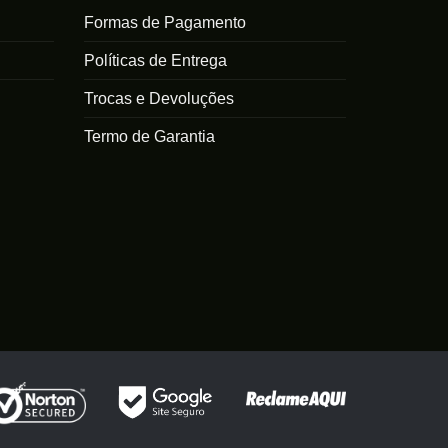
opções
As
Formas de Pagamento
podem
opções
ser
Políticas de Entrega
podem
escolhidas
ser
na
Trocas e Devoluções
escolhidas
página
na
Termo de Garantia
do
página
produto
do
produto