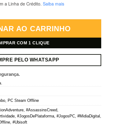
m a Linha de Crédito.
Saiba mais
ilogy - PC Steam Offline - Mídia Digital quantidade
NAR AO CARRINHO
MPRAR COM 1 CLIQUE
MPRE PELO WHATSAPP
egurança.
a.
mbo
,
PC Steam Offline
ionAdventure
,
#AssassinsCreed
,
rtividade
,
#JogosDePlataforma
,
#JogosPC
,
#MidiaDigital
,
ffline
,
#Ubisoft