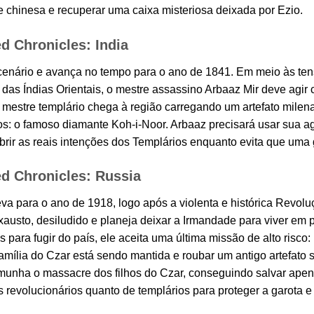
e chinesa e recuperar uma caixa misteriosa deixada por Ezio.
d Chronicles: India
enário e avança no tempo para o ano de 1841. Em meio às tens
das Índias Orientais, o mestre assassino Arbaaz Mir deve agir 
estre templário chega à região carregando um artefato milen
: o famoso diamante Koh-i-Noor. Arbaaz precisará usar sua agil
brir as reais intenções dos Templários enquanto evita que uma 
d Chronicles: Russia
 leva para o ano de 1918, logo após a violenta e histórica Revo
xausto, desiludido e planeja deixar a Irmandade para viver em 
 para fugir do país, ele aceita uma última missão de alto risco
amília do Czar está sendo mantida e roubar um antigo artefato s
munha o massacre dos filhos do Czar, conseguindo salvar apen
os revolucionários quanto de templários para proteger a garota e 