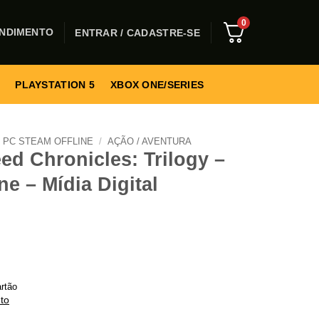
0
NDIMENTO
ENTRAR / CADASTRE-SE
PLAYSTATION 5
XBOX ONE/SERIES
PC STEAM OFFLINE
/
AÇÃO / AVENTURA
ed Chronicles: Trilogy –
ne – Mídia Digital
rtão
to