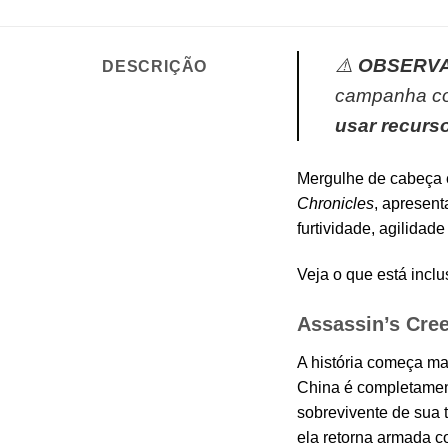
⚠️
OBSERVA
DESCRIÇÃO
campanha com
usar recurso
Mergulhe de cabeça e
Chronicles
, apresent
furtividade, agilidade
Veja o que está incl
Assassin’s Cree
A história começa m
China é completament
sobrevivente de sua t
ela retorna armada c