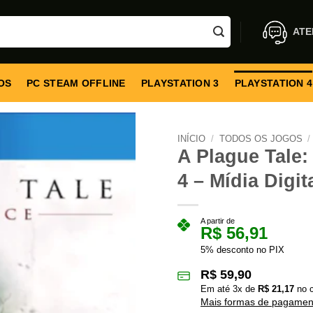
ATE
OS
PC STEAM OFFLINE
PLAYSTATION 3
PLAYSTATION 4
INÍCIO
/
TODOS OS JOGOS
/
A Plague Tale:
4 – Mídia Digit
A partir de
R$
56,91
5% desconto no PIX
R$
59,90
Em até
3
x de
R$
21,17
no c
Mais formas de pagamen