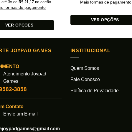
 até
3
x de
R$
21,17
no cartão
Mais formas de pagamento
is formas de pagamento
VER OPÇÕES
VER OPÇÕES
Este
produto
tem
várias
RTE JOYPAD GAMES
INSTITUCIONAL
variantes.
s.
As
DIMENTO
Quem Somos
opções
Atendimento Joypad
podem
Fale Conosco
Games
ser
99582-3858
escolhidas
Política de Privacidade
das
na
página
em Contato
do
Envie um E-mail
produto
tejoypadgames@gmail.com