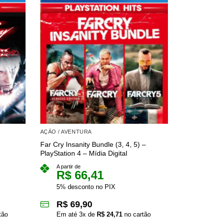
AÇÃO / AVENTURA
AÇÃO / AVE
Far Cry Insanity Bundle (3, 4, 5) –
GTA: The Tri
PlayStation 4 – Mídia Digital
(GTA 3 + Vi
PlayStation 
A partir de
R$
66,41
A partir 
R$
5% desconto no PIX
5% des
R$
69,90
R$
8
tão
Em até
3
x de
R$
24,71
no cartão