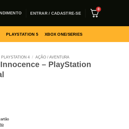
0
NDIMENTO
ENTRAR / CADASTRE-SE
PLAYSTATION 5
XBOX ONE/SERIES
PLAYSTATION 4
/
AÇÃO / AVENTURA
 Innocence – PlayStation
al
artão
to