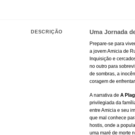
Uma Jornada de
DESCRIÇÃO
Prepare-se para vive
a jovem Amicia de R
Inquisição e cercado
no outro para sobrev
de sombras, a inocên
coragem de enfrentar
A narrativa de
A Plag
privilegiada da famíl
entre Amicia e seu i
que mal conhece para
hostis, onde a popul
uma maré de morte n