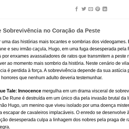
 Sobrevivência no Coração da Peste
r uma das histórias mais tocantes e sombrias dos videogames
une e seu irmão caçula, Hugo, em uma fuga desesperada pela 
s por enxames avassaladores de ratos que transmitem a peste n
iver ao momento mais sombrio da história. Neste cenário de vil
cia é perdida à força. A sobrevivência depende da sua astúcia
 horrores que nenhum adulto deveria testemunhar.
ue Tale: Innocence
mergulha em um drama visceral de sobrev
ia De Rune é destruída em um único dia pela invasão brutal da In
rmão Hugo, um menino que viveu isolado por uma doença mister
 escapar de cavaleiros implacáveis. O enredo se desenvolve à
ação desesperada culpa a linhagem dos nobres pela praga de 
egra.