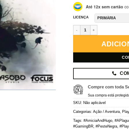
Até 12x sem cartão
co
LICENÇA
A Plague Tale: Innocence – Play
ADICIO
CO
CO
Compre com toda S
Sua compra está protegid
SKU:
Não aplicável
Categorias:
Ação / Aventura
,
Play
Tags:
#AmiciaAndHugo
,
#APlagu
#GamingBR
,
#PesteNegra
,
#Play