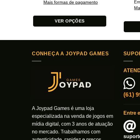
Mais formas de pagamento
Em
Ma
VER OPÇÕES
Este
Este
produto
produto
tem
tem
várias
CONHEÇA A JOYPAD GAMES
SUPO
várias
variantes.
variante
As
ATEN
As
opções
opções
podem
podem
ser
ser
(61) 
escolhidas
escolhi
na
na
A Joypad Games é uma loja
página
Entre 
página
do
especializada na venda de jogos em
do
produto
mídia digital, com 3 anos de atuação
produto
no mercado. Trabalhamos com
supor
autenticidade, rapidez e preços