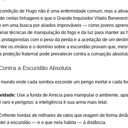
a condição de Hugo não é uma enfermidade comum, mas a ativ
de certas linhagens e que o Grande Inquisidor Vitalis Benevent
e em uma busca por aliados improváveis — como jovens aprend
nar técnicas de manipulação do fogo e da luz para manter as h
os protagonistas com o peso da perda e a aceitação de um dest
ntre os irmãos e o domínio sobre a escuridão provam que, mes
 proteção fraternal pode prevalecer contra a corrupção absolut
Contra a Escuridão Absoluta
 mundo onde cada sombra esconde um perigo mortal e cada foco
ividade:
Use a funda de Amicia para manipular o ambiente, apag
 raro e perigoso; a inteligência é sua arma mais letal.
nfrente hordas de milhares de ratos que reagem de forma dinâm
ter a escuridão — e o que nela habita — à distância.