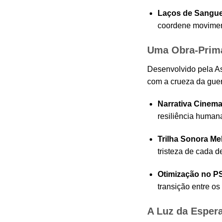
Laços de Sangue
coordene moviment
Uma Obra-Prima
Desenvolvido pela As
com a crueza da guer
Narrativa Cinema
resiliência human
Trilha Sonora Me
tristeza de cada 
Otimização no P
transição entre os
A Luz da Esper