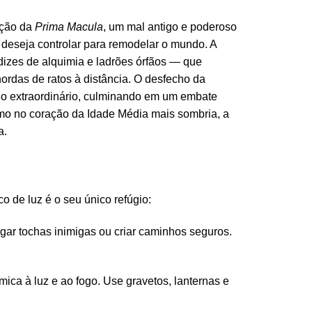
ação da
Prima Macula
, um mal antigo e poderoso
 deseja controlar para remodelar o mundo. A
izes de alquimia e ladrões órfãos — que
ordas de ratos à distância. O desfecho da
ino extraordinário, culminando em um embate
mo no coração da Idade Média mais sombria, a
a.
 de luz é o seu único refúgio:
ar tochas inimigas ou criar caminhos seguros.
ica à luz e ao fogo. Use gravetos, lanternas e