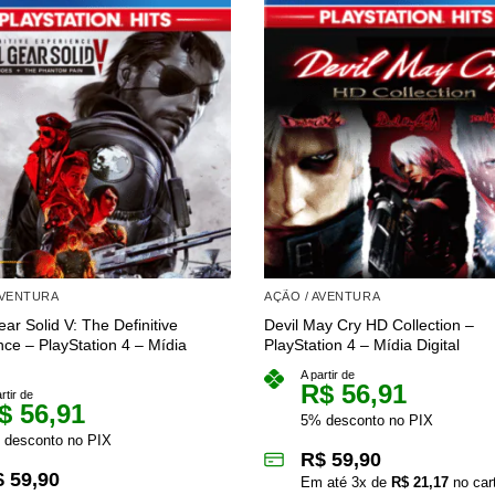
AVENTURA
AÇÃO / AVENTURA
ar Solid V: The Definitive
Devil May Cry HD Collection –
nce – PlayStation 4 – Mídia
PlayStation 4 – Mídia Digital
A partir de
R$
56,91
rtir de
$
56,91
5% desconto no PIX
 desconto no PIX
R$
59,90
$
59,90
Em até
3
x de
R$
21,17
no car