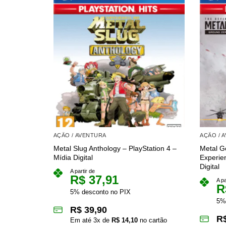
AÇÃO / AVENTURA
AÇÃO / 
Metal Slug Anthology – PlayStation 4 –
Metal Ge
Mídia Digital
Experie
Digital
A partir de
R$
37,91
A pa
R
5% desconto no PIX
5%
R$
39,90
R
Em até
3
x de
R$
14,10
no cartão