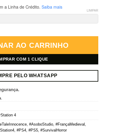
m a Linha de Crédito.
Saiba mais
LIMPAR
Station 4 – Mídia Digital quantidade
NAR AO CARRINHO
MPRAR COM 1 CLIQUE
MPRE PELO WHATSAPP
egurança.
a.
Station 4
eTaleInnocence
,
#AsoboStudio
,
#FrançaMedieval
,
Station4
,
#PS4
,
#PS5
,
#SurvivalHorror