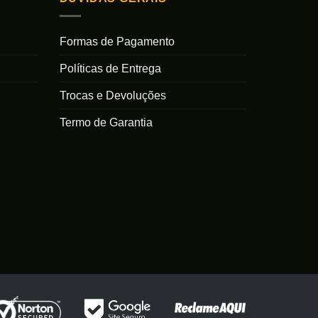
As
opções
podem
Formas de Pagamento
ser
Políticas de Entrega
s
escolhidas
na
Trocas e Devoluções
página
do
Termo de Garantia
produto