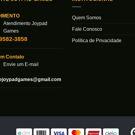
As
As
opções
opções
podem
podem
DIMENTO
Quem Somos
ser
ser
Atendimento Joypad
Fale Conosco
das
escolhidas
escolhida
Games
na
na
99582-3858
Política de Privacidade
página
página
do
do
em Contato
produto
produto
Envie um E-mail
tejoypadgames@gmail.com