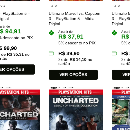
IVO
LUTA
LUTA
 PlayStation 5 –
Ultimate Marvel vs. Capcom
Ultimate 
gital
3 – PlayStation 5 – Mídia
3 – PlayS
Digital
Digital
artir de
$
94,91
A partir de
A part
R$
37,91
R$
 desconto no PIX
5% desconto no PIX
5% d
$
99,90
R$
39,90
R$
x de
R$
35,31
no
rtão
3
x de
R$
14,10
no
3
x 
cartão
cart
ER OPÇÕES
VER OPÇÕES
VE
Este
Este
produto
produto
tem
tem
várias
várias
es.
variantes.
variantes.
As
As
opções
opções
podem
podem