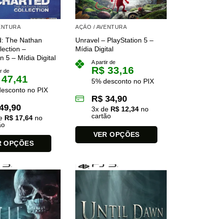
ser
escolhidas
s
na
VENTURA
AÇÃO / AVENTURA
página
d: The Nathan
Unravel – PlayStation 5 –
do
lection –
Mídia Digital
n 5 – Mídia Digital
produto
A partir de
R$
33,16
ir de
47,41
5% desconto no PIX
esconto no PIX
R$
34,90
49,90
3
x de
R$
12,34
no
cartão
de
R$
17,64
no
ão
VER OPÇÕES
R OPÇÕES
Este
produto
tem
várias
variantes.
As
opções