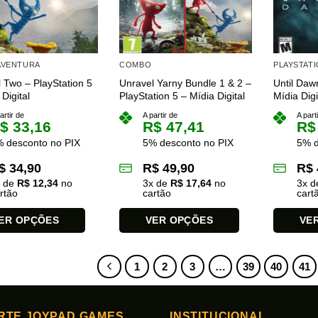
opções
opções
podem
podem
ser
ser
das
escolhidas
escolhida
 AVENTURA
COMBO
PLAYSTATI
na
na
 Two – PlayStation 5
Unravel Yarny Bundle 1 & 2 –
Until Daw
página
página
Digital
PlayStation 5 – Mídia Digital
Mídia Digi
do
do
artir de
A partir de
A part
produto
produto
$
33,16
R$
47,41
R$
 desconto no PIX
5% desconto no PIX
5% d
$
34,90
R$
49,90
R$
x de
R$
12,34
no
3
x de
R$
17,64
no
3
x 
rtão
cartão
cart
ER OPÇÕES
VER OPÇÕES
VE
Este
Este
produto
produto
1
2
3
…
39
40
41
tem
tem
várias
várias
es.
variantes.
variantes.
RTE JOYPAD GAMES
INSTITUCIONAL