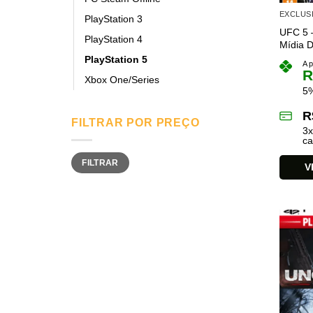
EXCLUS
PlayStation 3
UFC 5 –
PlayStation 4
Mídia Di
PlayStation 5
A p
R
Xbox One/Series
5%
R
FILTRAR POR PREÇO
3
ca
Preço
Preço
FILTRAR
mínimo
máximo
V
Este
produto
tem
várias
variant
As
opções
podem