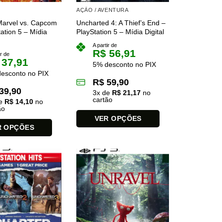
AÇÃO / AVENTURA
Marvel vs. Capcom
Uncharted 4: A Thief’s End –
tation 5 – Mídia
PlayStation 5 – Mídia Digital
A partir de
R$
56,91
ir de
37,91
5% desconto no PIX
esconto no PIX
R$
59,90
39,90
3
x de
R$
21,17
no
cartão
de
R$
14,10
no
ão
VER OPÇÕES
R OPÇÕES
Este
produto
tem
várias
variantes.
As
opções
podem