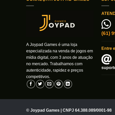
As
opções
podem
ATEN
ser
escolhi
na
(61) 
página
do
A Joypad Games é uma loja
Entre 
produto
especializada na venda de jogos em
mídia digital, com 3 anos de atuação
no mercado. Trabalhamos com
supor
autenticidade, rapidez e preços
competitivos.
© Joypad Games | CNPJ 64.388.089/0001-98