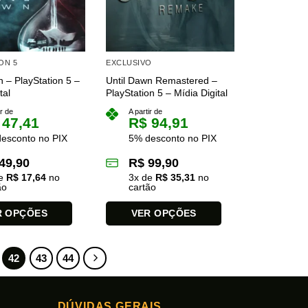
podem
ser
escolhidas
s
na
ON 5
EXCLUSIVO
página
n – PlayStation 5 –
Until Dawn Remastered –
do
tal
PlayStation 5 – Mídia Digital
produto
ir de
A partir de
47,41
R$
94,91
esconto no PIX
5% desconto no PIX
49,90
R$
99,90
de
R$
17,64
no
3
x de
R$
35,31
no
ão
cartão
R OPÇÕES
VER OPÇÕES
Este
produto
42
43
44
tem
várias
variantes.
DÚVIDAS GERAIS