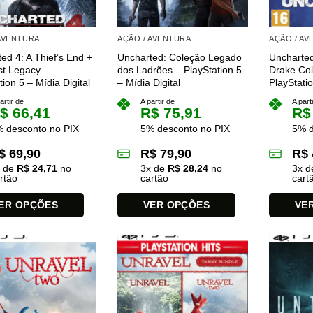
ser
ser
das
escolhidas
escolhida
 AVENTURA
AÇÃO / AVENTURA
AÇÃO / A
na
na
ed 4: A Thief’s End +
Uncharted: Coleção Legado
Uncharte
página
página
st Legacy –
dos Ladrões – PlayStation 5
Drake Col
do
do
tion 5 – Mídia Digital
– Mídia Digital
PlayStatio
produto
produto
artir de
A partir de
A part
$
66,41
R$
75,91
R$
 desconto no PIX
5% desconto no PIX
5% d
$
69,90
R$
79,90
R$
x de
R$
24,71
no
3
x de
R$
28,24
no
3
x 
rtão
cartão
cart
ER OPÇÕES
VER OPÇÕES
VE
Este
Este
produto
produto
tem
tem
várias
várias
es.
variantes.
variantes.
As
As