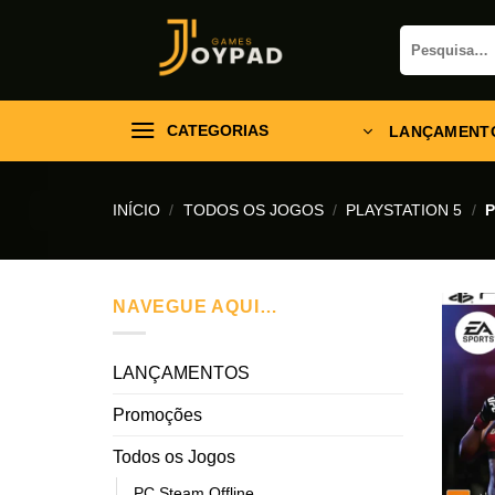
Skip
Pesquisar
to
por:
content
CATEGORIAS
LANÇAMENT
INÍCIO
/
TODOS OS JOGOS
/
PLAYSTATION 5
/
P
NAVEGUE AQUI…
LANÇAMENTOS
Promoções
Todos os Jogos
PC Steam Offline