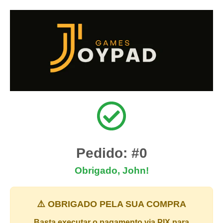
Pedido: #0
Obrigado, John!
⚠️ OBRIGADO PELA SUA COMPRA
Basta executar o pagamento via PIX para